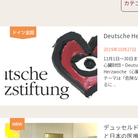
ドイツ全国
Deutsche He
2019年10月27日
11月1日～30
心臓財団・Deutsch
Herzwoche
テーマは「危険な
るに ...
NRW
デュッセル
と日本の医療の