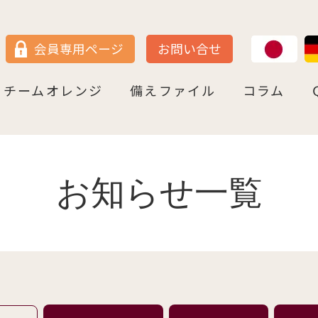
JP
DE
会員専用ページ
お問い合せ
チームオレンジ
備えファイル
コラム
セン
＝ヴェストファーレン
P
ュルテンベルク
チームオレンジ・ドイツとは
チームオレンジ・ベルリン州
チームオレンジ・ニ－ダ－ザクセン州
チームオレンジ・ＮＲＷ州
チームオレンジ・ヘッセン＆ＲＰ州
チームオレンジ・ＢＷ州
チームオレンジ・バイエルン州
チームオレンジ・ドイツ 応援パートナー
コラム一覧
認知症への理解を深める
神田先生と学ぶ日本の法律事情
鍼灸のすゝめ
ライフ・ストーリーズ
ご存知ですか
お知らせ一覧