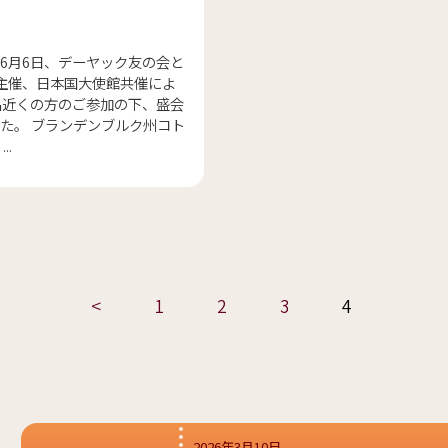
6月6日、デーヤック友の会と
イツ主催、日本国大使館共催によ
名近くの方のご参加の下、盛会
た。 ブランデンブルク州コト
..
<
1
2
3
4
2026年3月10日