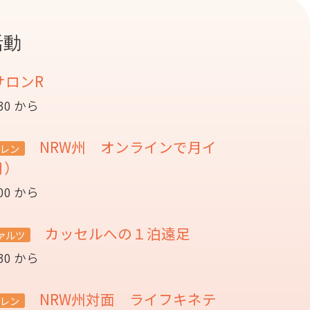
活動
サロンR
:30 から
NRW州 オンラインで月イ
レン
月）
:00 から
カッセルへの１泊遠足
ァルツ
:30 から
NRW州対面 ライフキネテ
レン