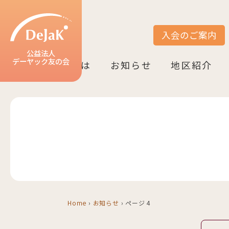
入会のご案内
サイト内検索
公益法人
デーヤック友の会
DeJaK友の会とは
お知らせ
地区紹介
DeJaK-友の会とは
入会のご案内
活動紹介
デーヤック発行冊子のご案内
設立10周年記念（2022）
お知らせ一覧
活動報告一覧
活動予定一覧
地区一覧
ベルリン
ニーダーザク
ノルトライン
ヘッセン＆R
バーデン＝ヴ
バイエルン
Home
›
お知らせ
›
ページ 4