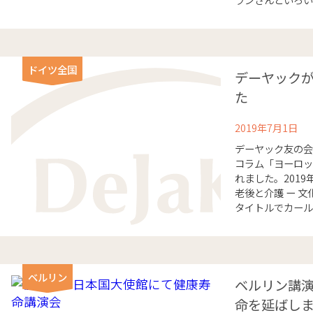
ドイツ全国
デーヤック
た
2019年7月1日
デーヤック友の会
コラム「ヨーロッ
れました。201
老後と介護 ー 文
タイトルでカールスル
ベルリン
ベルリン講
命を延ばしまし