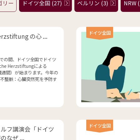
ドイツ全国 (27)
ベルリン (3)
NRW (
ドイツ全国
rzstiftung の心 ...
日までの間、ドイツ全国でドイツ
e Herzstiftungによる
（心臓週間）が始まります。今年の
不整脈：心臓突然死を予防す
ドイツ全国
ドルフ講演会「ドイツ
なぜ ...