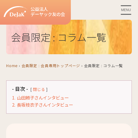
公益法人
MENU
デーヤック友の会
会員限定 : コラム一覧
Home
›
会員限定 : 会員専用トップページ
›
会員限定 : コラム一覧
- 目次 -
閉じる
1.
山田頼子さんインタビュー
2.
長坂枝衣子さんインタビュー