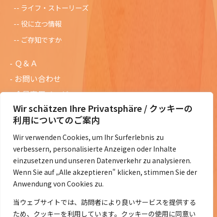
ライフ・ストーリーズ
役に立つ情報
ご存知ですか
Ｑ＆Ａ
お問い合わせ
会員専用ページ
Wir schätzen Ihre Privatsphäre / クッキーの
ニュースレターバックナンバー
利用についてのご案内
過去の講演資料
Wir verwenden Cookies, um Ihr Surferlebnis zu
総会議事録
verbessern, personalisierte Anzeigen oder Inhalte
定款・会費規定など
einzusetzen und unseren Datenverkehr zu analysieren.
Wenn Sie auf „Alle akzeptieren" klicken, stimmen Sie der
コラムの紹介
Anwendung von Cookies zu.
コラム一覧
当ウェブサイトでは、訪問者により良いサービスを提供する
ため、クッキーを利用しています。クッキーの使用に同意い