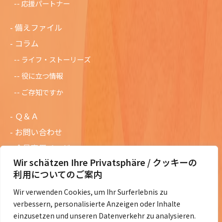
応援パートナー
備えファイル
コラム
ライフ・ストーリーズ
役に立つ情報
ご存知ですか
Ｑ＆Ａ
お問い合わせ
会員専用ページ
Wir schätzen Ihre Privatsphäre / クッキーの
ニュースレターバックナンバー
利用についてのご案内
過去の講演資料
Wir verwenden Cookies, um Ihr Surferlebnis zu
総会議事録
verbessern, personalisierte Anzeigen oder Inhalte
定款・会費規定など
einzusetzen und unseren Datenverkehr zu analysieren.