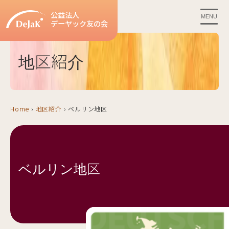
公益法人
MENU
デーヤック友の会
地区紹介
Home
›
地区紹介
›
ベルリン地区
ベルリン地区