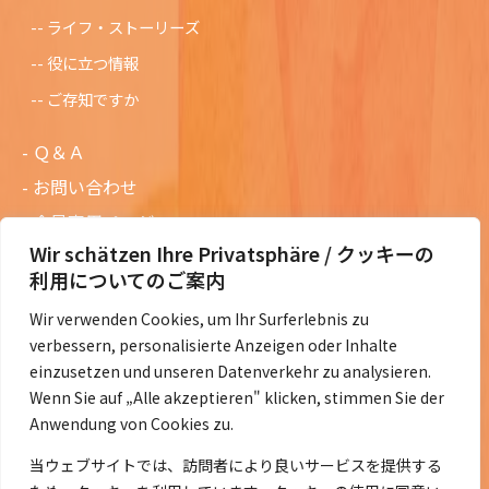
ライフ・ストーリーズ
役に立つ情報
ご存知ですか
Ｑ＆Ａ
お問い合わせ
会員専用ページ
Wir schätzen Ihre Privatsphäre / クッキーの
ニュースレターバックナンバー
利用についてのご案内
過去の講演資料
Wir verwenden Cookies, um Ihr Surferlebnis zu
総会議事録
verbessern, personalisierte Anzeigen oder Inhalte
定款・会費規定など
einzusetzen und unseren Datenverkehr zu analysieren.
Wenn Sie auf „Alle akzeptieren" klicken, stimmen Sie der
コラムの紹介
Anwendung von Cookies zu.
コラム一覧
当ウェブサイトでは、訪問者により良いサービスを提供する