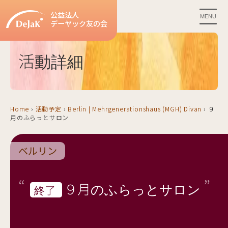
公益法人
MENU
デーヤック友の会
活動詳細
Home
›
活動予定
›
Berlin | Mehrgenerationshaus (MGH) Divan
›
９
月のふらっとサロン
ベルリン
９月のふらっとサロン
終了