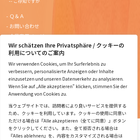
ご存知ですか
Ｑ＆Ａ
お問い合わせ
会員専用ページ
Wir schätzen Ihre Privatsphäre / クッキーの
ニュースレターバックナンバー
利用についてのご案内
過去の講演資料
Wir verwenden Cookies, um Ihr Surferlebnis zu
総会議事録
verbessern, personalisierte Anzeigen oder Inhalte
定款・会費規定など
einzusetzen und unseren Datenverkehr zu analysieren.
Wenn Sie auf „Alle akzeptieren" klicken, stimmen Sie der
コラムの紹介
Anwendung von Cookies zu.
コラム一覧
当ウェブサイトでは、訪問者により良いサービスを提供する
ため、クッキーを利用しています。クッキーの使用に同意い
ただける場合は『Alle akzeptieren（全てに同意）』ボタン
をクリックしてください。また、全て拒否される場合は
『Alles ablehnen』を、内容をカスタマイズされる場合は