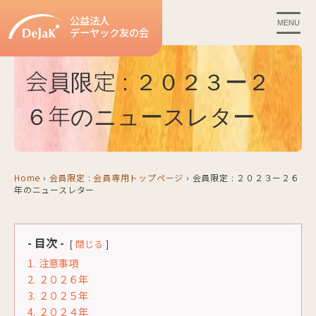
公益法人
MENU
デーヤック友の会
会員限定 : ２０２３ー２
６年のニュースレター
Home
›
会員限定 : 会員専用トップページ
›
会員限定 : ２０２３ー２６
年のニュースレター
- 目次 -
閉じる
1.
注意事項
2.
２０２６年
3.
２０２５年
4.
２０２４年