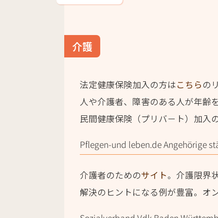
介護
法定健康保険加入の方は
こちら
の
人や介護者、障害のある人が年齢
民間健康保険（プリバ－ト）加入
Pflegen-und leben.de Angehörige st
介護者のための
サイト
。介護限界
解決のヒントになる例が豊富。オ
Sozialverband Vdk Baden Württembe