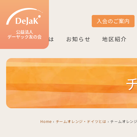
入会のご案内
サイト内検索
公益法人
デーヤック友の会
DeJaK友の会とは
お知らせ
地区紹介
DeJaK-友の会とは
入会のご案内
活動紹介
デーヤック発行冊子のご案内
設立10周年記念（2022）
お知らせ一覧
活動報告一覧
活動予定一覧
地区一覧
ベルリン
ニーダーザク
ノルトライン
ヘッセン＆R
バーデン＝ヴ
バイエルン
Home
›
チームオレンジ・ドイツとは
›
チ－ムオレンジ