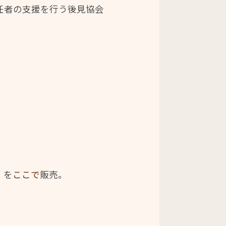
人や受任者の支援を行う後見協会
）を
ここで
販売。