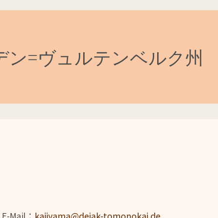
デン=ヴュルテンベルク州
方
E-Mail：
kajiyama@dejak-tomonokai.de