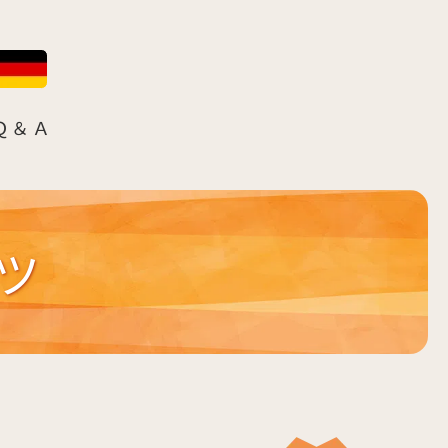
Ｑ＆Ａ
ツ