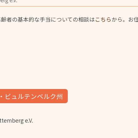
高齢者の基本的な手当についての相談は
こちら
から。お
・ビュルテンベルク州
ttemberg e.V.
。