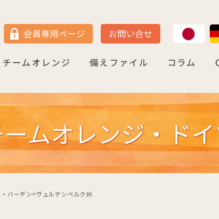
JP
DE
会員専用ページ
お問い合せ
チームオレンジ
備えファイル
コラム
セン
＝ヴェストファーレン
P
ュルテンベルク
チームオレンジ・ドイツとは
チームオレンジ・ベルリン州
チームオレンジ・ニ－ダ－ザクセン州
チームオレンジ・ＮＲＷ州
チームオレンジ・ヘッセン＆ＲＰ州
チームオレンジ・ＢＷ州
チームオレンジ・バイエルン州
チームオレンジ・ドイツ 応援パートナー
コラム一覧
認知症への理解を深める
神田先生と学ぶ日本の法律事情
鍼灸のすゝめ
ライフ・ストーリーズ
ご存知ですか
チームオレンジ・ドイ
・バーデン=ヴュルテンベルク州