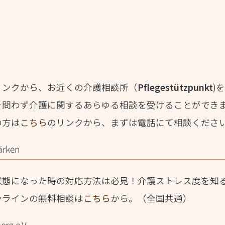
リンクから、お近くの介護相談所（
Pflegestützpunkt
)
を問わず介護に関するあらゆる相談を受けることができ
の方は
こちら
のリンクから、まずは電話にて相談くださ
ärken
状態になった時の対応方法は必見！介護ストレス度を知
ンラインの無料相談は
こちら
から。（全国共通）
rg e.V.