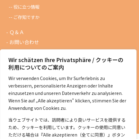
役に立つ情報
ご存知ですか
Ｑ＆Ａ
お問い合わせ
会員専用ページ
Wir schätzen Ihre Privatsphäre / クッキーの
ニュースレターバックナンバー
利用についてのご案内
過去の講演資料
Wir verwenden Cookies, um Ihr Surferlebnis zu
総会議事録
verbessern, personalisierte Anzeigen oder Inhalte
定款・会費規定など
einzusetzen und unseren Datenverkehr zu analysieren.
Wenn Sie auf „Alle akzeptieren" klicken, stimmen Sie der
コラムの紹介
Anwendung von Cookies zu.
コラム一覧
当ウェブサイトでは、訪問者により良いサービスを提供する
ため、クッキーを利用しています。クッキーの使用に同意い
ただける場合は『Alle akzeptieren（全てに同意）』ボタン