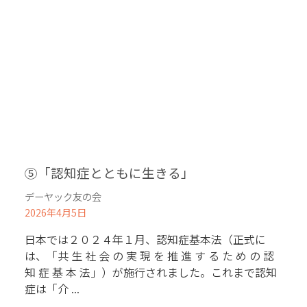
を深める
⑤「認知症とともに生きる」
デーヤック友の会
2026年4月5日
日本では２０２４年１月、認知症基本法（正式に
は、「共 生 社 会 の 実 現 を 推 進 す る た め の 認
知 症 基 本 法」）が施行されました。これまで認知
症は「介 ...