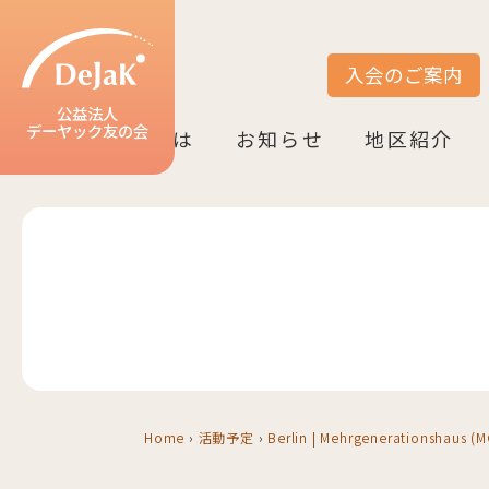
入会のご案内
サイト内検索
公益法人
デーヤック友の会
DeJaK友の会とは
お知らせ
地区紹介
DeJaK-友の会とは
入会のご案内
活動紹介
デーヤック発行冊子のご案内
設立10周年記念（2022）
お知らせ一覧
活動報告一覧
活動予定一覧
地区一覧
ベルリン
ニーダーザク
ノルトライン
ヘッセン＆R
バーデン＝ヴ
バイエルン
Home
›
活動予定
›
Berlin | Mehrgenerationshaus (