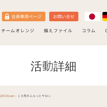
JP
DE
会員専用ページ
お問い合せ
チームオレンジ
備えファイル
コラム
セン
＝ヴェストファーレン
P
ュルテンベルク
チームオレンジ・ドイツとは
チームオレンジ・ベルリン州
チームオレンジ・ニ－ダ－ザクセン州
チームオレンジ・ＮＲＷ州
チームオレンジ・ヘッセン＆ＲＰ州
チームオレンジ・ＢＷ州
チームオレンジ・バイエルン州
チームオレンジ・ドイツ 応援パートナー
コラム一覧
認知症への理解を深める
神田先生と学ぶ日本の法律事情
鍼灸のすゝめ
ライフ・ストーリーズ
ご存知ですか
活動詳細
MGH) Divan
›
１０月のふらっとサロン