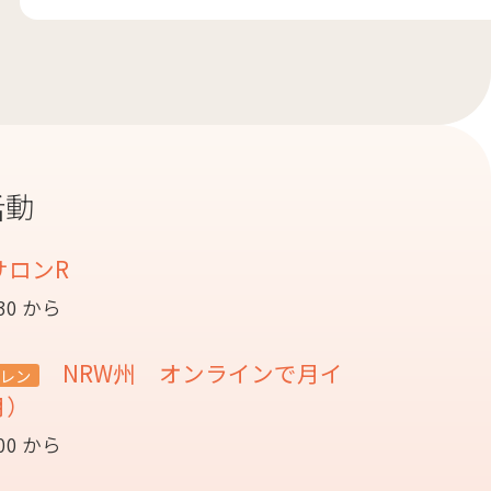
活動
サロンR
:30 から
NRW州 オンラインで月イ
レン
月）
:00 から