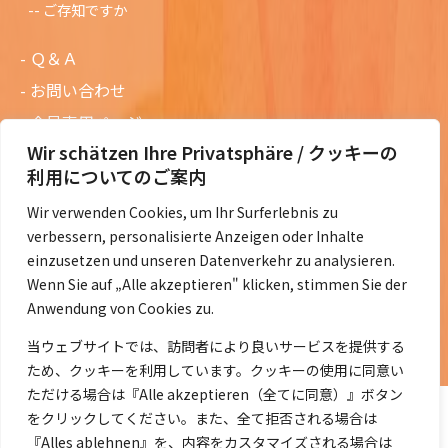
ご存知ですか
Ｑ＆Ａ
お問い合わせ
会員専用ページ
Wir schätzen Ihre Privatsphäre / クッキーの
ニュースレターバックナンバー
利用についてのご案内
過去の講演資料
Wir verwenden Cookies, um Ihr Surferlebnis zu
総会議事録
verbessern, personalisierte Anzeigen oder Inhalte
定款・会費規定など
einzusetzen und unseren Datenverkehr zu analysieren.
Wenn Sie auf „Alle akzeptieren" klicken, stimmen Sie der
コラムの紹介
Anwendung von Cookies zu.
コラム一覧
当ウェブサイトでは、訪問者により良いサービスを提供する
ため、クッキーを利用しています。クッキーの使用に同意い
ただける場合は『Alle akzeptieren（全てに同意）』ボタン
をクリックしてください。また、全て拒否される場合は
『Alles ablehnen』を、内容をカスタマイズされる場合は