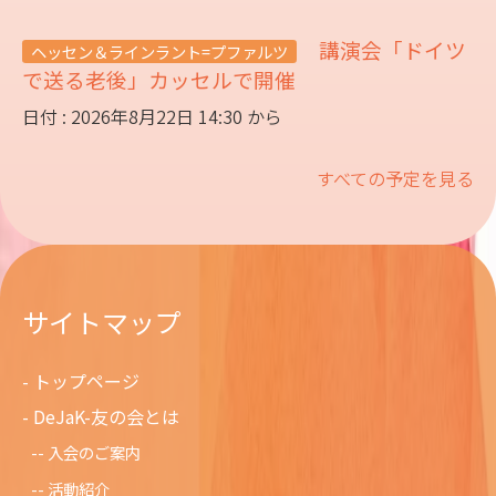
講演会「ドイツ
ヘッセン＆ラインラント=プファルツ
で送る老後」カッセルで開催
日付 : 2026年8月22日 14:30 から
すべての予定を見る
サイトマップ
トップページ
DeJaK-友の会とは
入会のご案内
活動紹介