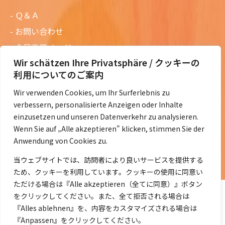
Ｑ＆Ａ
お問い合わせ
会員専用ページ
Wir schätzen Ihre Privatsphäre / クッキーの
ニュースレターバックナンバー
利用についてのご案内
過去の講演資料
Wir verwenden Cookies, um Ihr Surferlebnis zu
総会議事録
verbessern, personalisierte Anzeigen oder Inhalte
定款・会費規定など
einzusetzen und unseren Datenverkehr zu analysieren.
Wenn Sie auf „Alle akzeptieren" klicken, stimmen Sie der
コラムの紹介
Anwendung von Cookies zu.
コラム一覧
当ウェブサイトでは、訪問者により良いサービスを提供する
ため、クッキーを利用しています。クッキーの使用に同意い
ただける場合は『Alle akzeptieren（全てに同意）』ボタン
をクリックしてください。また、全て拒否される場合は
『Alles ablehnen』を、内容をカスタマイズされる場合は
『Anpassen』をクリックしてください。