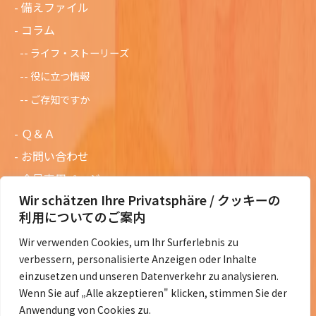
備えファイル
コラム
ライフ・ストーリーズ
役に立つ情報
ご存知ですか
Ｑ＆Ａ
お問い合わせ
会員専用ページ
Wir schätzen Ihre Privatsphäre / クッキーの
ニュースレターバックナンバー
利用についてのご案内
過去の講演資料
Wir verwenden Cookies, um Ihr Surferlebnis zu
総会議事録
verbessern, personalisierte Anzeigen oder Inhalte
定款・会費規定など
einzusetzen und unseren Datenverkehr zu analysieren.
Wenn Sie auf „Alle akzeptieren" klicken, stimmen Sie der
コラムの紹介
Anwendung von Cookies zu.