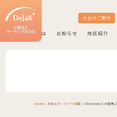
入会のご案内
サイト内検索
公益法人
デーヤック友の会
DeJaK友の会とは
お知らせ
地区紹介
DeJaK-友の会とは
入会のご案内
活動紹介
デーヤック発行冊子のご案内
設立10周年記念（2022）
お知らせ一覧
活動報告一覧
活動予定一覧
地区一覧
ベルリン
ニーダーザク
ノルトライン
ヘッセン＆R
バーデン＝ヴ
バイエルン
Home
›
お知らせ
›
ドイツ全国
›
Silbernetzとの提携