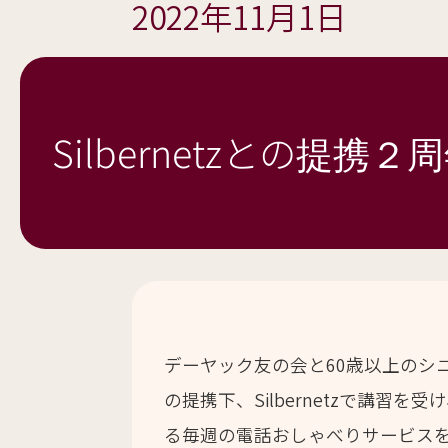
2022年11月1日
Silbernetzとの提携２
デーヤック友の会と60歳以上のシ
の提携下、Silbernetzで講習
る毎週の電話おしゃべりサービス