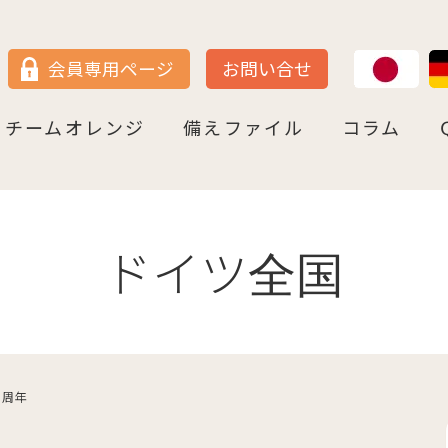
JP
DE
会員専用ページ
お問い合せ
チームオレンジ
備えファイル
コラム
セン
＝ヴェストファーレン
P
ュルテンベルク
チームオレンジ・ドイツとは
チームオレンジ・ベルリン州
チームオレンジ・ニ－ダ－ザクセン州
チームオレンジ・ＮＲＷ州
チームオレンジ・ヘッセン＆ＲＰ州
チームオレンジ・ＢＷ州
チームオレンジ・バイエルン州
チームオレンジ・ドイツ 応援パートナー
コラム一覧
認知症への理解を深める
神田先生と学ぶ日本の法律事情
鍼灸のすゝめ
ライフ・ストーリーズ
ご存知ですか
ドイツ全国
２周年