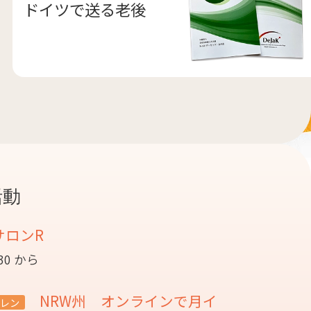
ドイツで送る老後
活動
サロンR
:30 から
NRW州 オンラインで月イ
レン