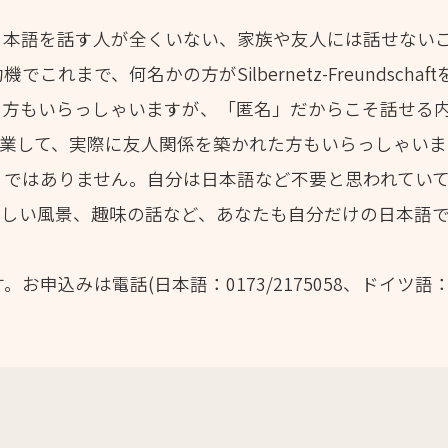
日本語を話す人が全くいない、家族や友人には話せない
れまで、何名かの方がSilbernetz-Freundsch
う方もいらっしゃいますが、「匿名」だからこそ話せる
tzを卒業して、実際に友人関係を築かれた方もいらっしゃ
りではありません。自分は日本語など不要と思われてい
かしい風景、趣味の話など、あなたも自分だけの日本語
申込みは電話(日本語：0173/2175058、ドイツ語：080