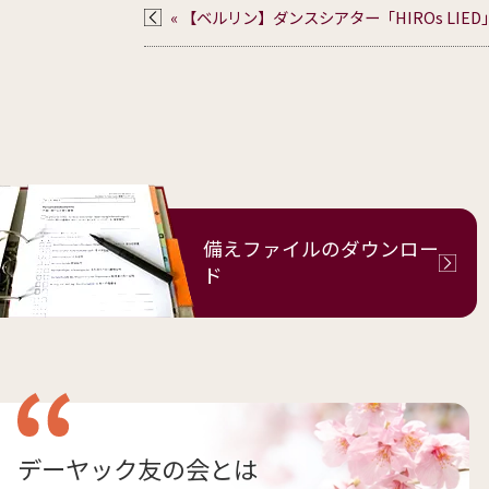
« 【ベルリン】ダンスシアター「HIROs LI
備えファイルの
ダウンロー
ド
デーヤック友の会とは