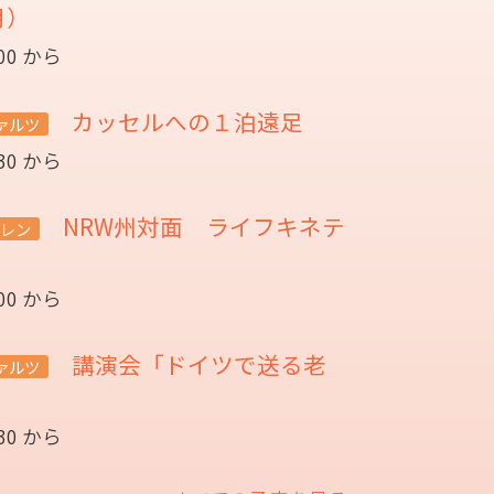
月）
:00 から
カッセルへの１泊遠足
ァルツ
:30 から
NRW州対面 ライフキネテ
レン
:00 から
講演会「ドイツで送る老
ァルツ
催
:30 から