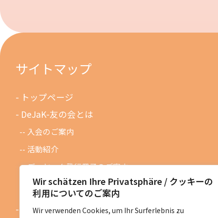
サイトマップ
トップページ
DeJaK-友の会とは
入会のご案内
活動紹介
デーヤック発行冊子のご案内
Wir schätzen Ihre Privatsphäre / クッキーの
DeJaK友の会設立１０周年記念
利用についてのご案内
お知らせ
Wir verwenden Cookies, um Ihr Surferlebnis zu