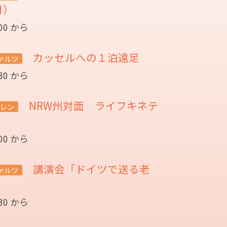
月）
:00 から
カッセルへの１泊遠足
ァルツ
:30 から
NRW州対面 ライフキネテ
レン
:00 から
講演会「ドイツで送る老
ァルツ
催
:30 から