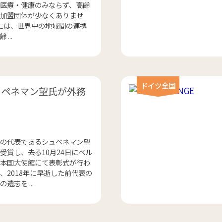
医療・健康のみならず、高齢
加盟団体が少なくありませ
2 月には、世界中の地域間の連携
...
ドイツ全国
ュペネマン望氏が外務
の代表であるシュペネマン望
受賞し、去る10月24日にベル
本国大使館にて表彰式が行わ
、2018年に早逝した前代表の
遺志を ...