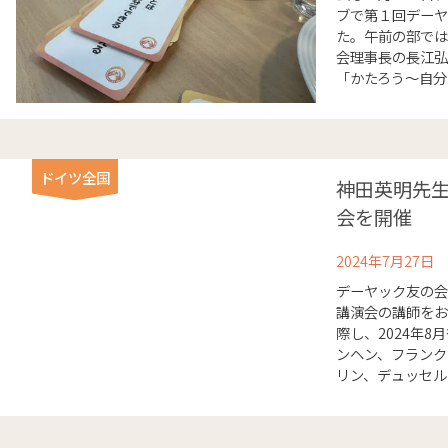
ブで第１回デーヤ
た。午前の部では
会理事長の長江弘
「かたろう～自分ら
ドイツ全国
神田英明先
会を開催
2024年7月27日
デーヤック友の会
講演会の講師をお
際し、2024年
ンヘン、フランク
リン、デュッセルド