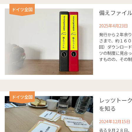
ドイツ全国
備えファイ
2025年4月23日
発行から２年余り
さまで、約１６０
回）ダウンロード
ツの制度に見合っ
すものの、その制度
ドイツ全国
レッツトー
を知る
2024年12月15日
去る９月２８日、