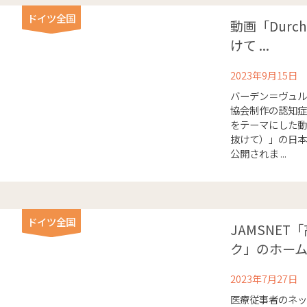
ドイツ全国
動画「Durch
けて ...
2023年9月15日
バーデン＝ヴュル
協会制作の認知症
をテーマにした動画「D
抜けて）」の日本語
公開されま ...
ドイツ全国
JAMSNE
ク」のホーム .
2023年7月27日
医療従事者のネット