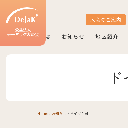
入会のご案内
サイト内検索
公益法人
デーヤック友の会
DeJaK友の会とは
お知らせ
地区紹介
DeJaK-友の会とは
入会のご案内
活動紹介
デーヤック発行冊子のご案内
設立10周年記念（2022）
お知らせ一覧
活動報告一覧
活動予定一覧
地区一覧
ベルリン
ニーダーザク
ノルトライン
ヘッセン＆R
バーデン＝ヴ
バイエルン
ド
Home
›
お知らせ
›
ドイツ全国