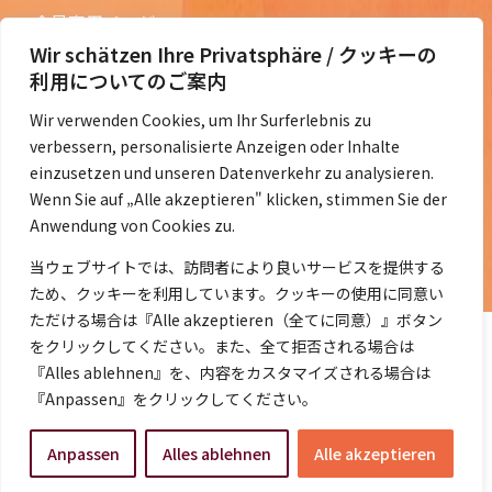
会員専用ページ
Wir schätzen Ihre Privatsphäre / クッキーの
ニュースレターバックナンバー
利用についてのご案内
過去の講演資料
Wir verwenden Cookies, um Ihr Surferlebnis zu
総会議事録
verbessern, personalisierte Anzeigen oder Inhalte
定款・会費規定など
einzusetzen und unseren Datenverkehr zu analysieren.
Wenn Sie auf „Alle akzeptieren" klicken, stimmen Sie der
コラムの紹介
Anwendung von Cookies zu.
コラム一覧
当ウェブサイトでは、訪問者により良いサービスを提供する
ため、クッキーを利用しています。クッキーの使用に同意い
ただける場合は『Alle akzeptieren（全てに同意）』ボタン
をクリックしてください。また、全て拒否される場合は
『Alles ablehnen』を、内容をカスタマイズされる場合は
『Anpassen』をクリックしてください。
©2014- 2026 DeJaK-Tomonokai e.V.
Anpassen
Alles ablehnen
Alle akzeptieren
プライバシーポリシー
｜
Impressum