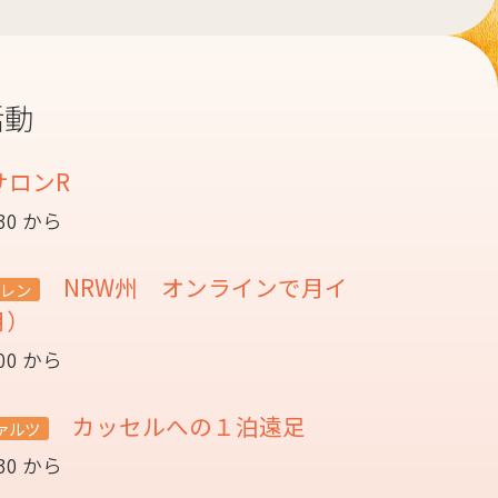
活動
サロンR
:30 から
NRW州 オンラインで月イ
レン
月）
:00 から
カッセルへの１泊遠足
ァルツ
:30 から