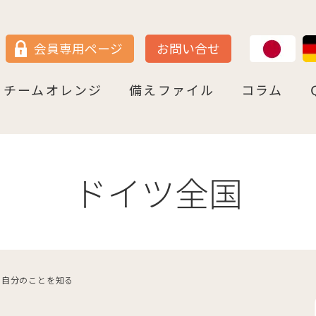
JP
DE
会員専用ページ
お問い合せ
チームオレンジ
備えファイル
コラム
セン
＝ヴェストファーレン
P
ュルテンベルク
チームオレンジ・ドイツとは
チームオレンジ・ベルリン州
チームオレンジ・ニ－ダ－ザクセン州
チームオレンジ・ＮＲＷ州
チームオレンジ・ヘッセン＆ＲＰ州
チームオレンジ・ＢＷ州
チームオレンジ・バイエルン州
チームオレンジ・ドイツ 応援パートナー
コラム一覧
認知症への理解を深める
神田先生と学ぶ日本の法律事情
鍼灸のすゝめ
ライフ・ストーリーズ
ご存知ですか
ドイツ全国
で自分のことを知る