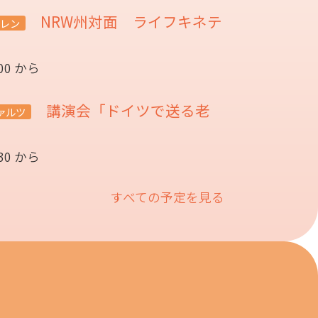
NRW州対面 ライフキネテ
レン
:00 から
講演会「ドイツで送る老
ァルツ
催
:30 から
すべての予定を見る