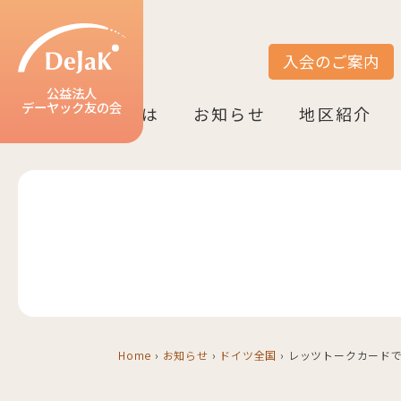
入会のご案内
サイト内検索
公益法人
デーヤック友の会
DeJaK友の会とは
お知らせ
地区紹介
DeJaK-友の会とは
入会のご案内
活動紹介
デーヤック発行冊子のご案内
設立10周年記念（2022）
お知らせ一覧
活動報告一覧
活動予定一覧
地区一覧
ベルリン
ニーダーザク
ノルトライン
ヘッセン＆R
バーデン＝ヴ
バイエルン
Home
›
お知らせ
›
ドイツ全国
›
レッツトークカード