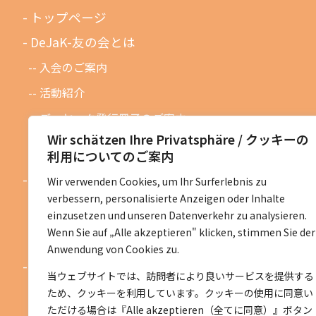
トップページ
DeJaK-友の会とは
入会のご案内
活動紹介
デーヤック発行冊子のご案内
Wir schätzen Ihre Privatsphäre / クッキーの
DeJaK友の会設立１０周年記念
利用についてのご案内
お知らせ
Wir verwenden Cookies, um Ihr Surferlebnis zu
verbessern, personalisierte Anzeigen oder Inhalte
お知らせ一覧
einzusetzen und unseren Datenverkehr zu analysieren.
活動予定一覧
Wenn Sie auf „Alle akzeptieren" klicken, stimmen Sie der
Anwendung von Cookies zu.
活動地区紹介
当ウェブサイトでは、訪問者により良いサービスを提供する
ベルリン地区
ため、クッキーを利用しています。クッキーの使用に同意い
ただける場合は『Alle akzeptieren（全てに同意）』ボタン