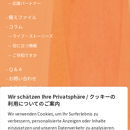
応援パートナー
備えファイル
コラム
ライフ・ストーリーズ
役に立つ情報
ご存知ですか
Ｑ＆Ａ
お問い合わせ
会員専用ページ
Wir schätzen Ihre Privatsphäre / クッキーの
ニュースレターバックナンバー
利用についてのご案内
過去の講演資料
Wir verwenden Cookies, um Ihr Surferlebnis zu
総会議事録
verbessern, personalisierte Anzeigen oder Inhalte
定款・会費規定など
einzusetzen und unseren Datenverkehr zu analysieren.