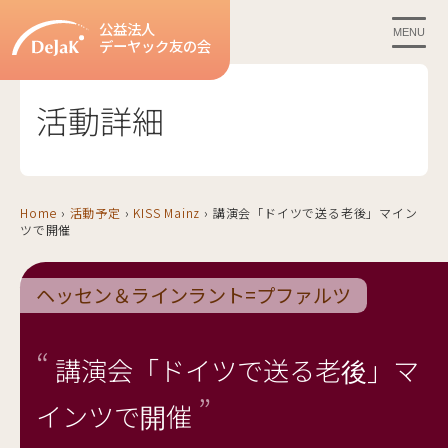
公益法人
MENU
デーヤック友の会
活動詳細
Home
›
活動予定
›
KISS Mainz
›
講演会「ドイツで送る老後」マイン
ツで開催
ヘッセン＆ラインラント=プファルツ
講演会「ドイツで送る老後」マ
インツで開催