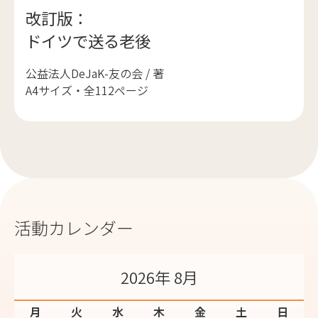
改訂版：
ドイツで送る老後
公益法人DeJaK-友の会 / 著
A4サイズ・全112ページ
活動カレンダー
2026年 8月
月
火
水
木
金
土
日