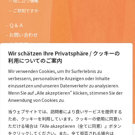
役に立つ情報
ご存知ですか
Ｑ＆Ａ
お問い合わせ
会員専用ページ
Wir schätzen Ihre Privatsphäre / クッキーの
ニュースレターバックナンバー
利用についてのご案内
過去の講演資料
Wir verwenden Cookies, um Ihr Surferlebnis zu
総会議事録
verbessern, personalisierte Anzeigen oder Inhalte
定款・会費規定など
einzusetzen und unseren Datenverkehr zu analysieren.
Wenn Sie auf „Alle akzeptieren" klicken, stimmen Sie der
コラムの紹介
Anwendung von Cookies zu.
コラム一覧
当ウェブサイトでは、訪問者により良いサービスを提供する
ため、クッキーを利用しています。クッキーの使用に同意い
ただける場合は『Alle akzeptieren（全てに同意）』ボタン
をクリックしてください。また、全て拒否される場合は