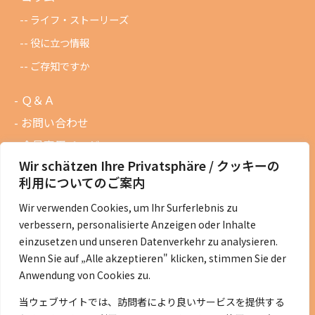
ライフ・ストーリーズ
役に立つ情報
ご存知ですか
Ｑ＆Ａ
お問い合わせ
会員専用ページ
Wir schätzen Ihre Privatsphäre / クッキーの
ニュースレターバックナンバー
利用についてのご案内
過去の講演資料
Wir verwenden Cookies, um Ihr Surferlebnis zu
総会議事録
verbessern, personalisierte Anzeigen oder Inhalte
定款・会費規定など
einzusetzen und unseren Datenverkehr zu analysieren.
Wenn Sie auf „Alle akzeptieren" klicken, stimmen Sie der
コラムの紹介
Anwendung von Cookies zu.
コラム一覧
当ウェブサイトでは、訪問者により良いサービスを提供する