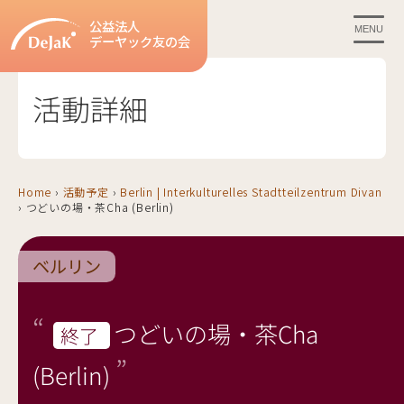
公益法人
MENU
デーヤック友の会
活動詳細
Home
›
活動予定
›
Berlin | Interkulturelles Stadtteilzentrum Divan
›
つどいの場・茶Cha (Berlin)
ベルリン
つどいの場・茶Cha
終了
(Berlin)