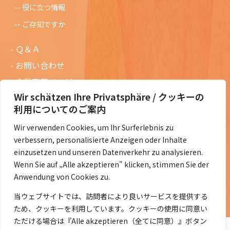
役に立つ情報
ご存知ですか
Ｑ＆Ａ
お問い合わせ
会員専用ページ
Wir schätzen Ihre Privatsphäre / クッキーの
ニュースレターバックナンバー
利用についてのご案内
過去の講演資料
Wir verwenden Cookies, um Ihr Surferlebnis zu
総会議事録
verbessern, personalisierte Anzeigen oder Inhalte
定款・会費規定など
einzusetzen und unseren Datenverkehr zu analysieren.
Wenn Sie auf „Alle akzeptieren" klicken, stimmen Sie der
コラムの紹介
Anwendung von Cookies zu.
コラム一覧
当ウェブサイトでは、訪問者により良いサービスを提供する
ため、クッキーを利用しています。クッキーの使用に同意い
ただける場合は『Alle akzeptieren（全てに同意）』ボタン