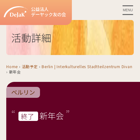
公益法人
MENU
デーヤック友の会
活動詳細
Home
›
活動予定
›
Berlin | Interkulturelles Stadtteilzentrum Divan
›
新年会
ベルリン
新年会
終了