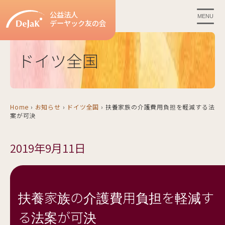
公益法人
MENU
デーヤック友の会
ドイツ全国
Home
›
お知らせ
›
ドイツ全国
›
扶養家族の介護費用負担を軽減する法
案が可決
2019年9月11日
扶養家族の介護費用負担を軽減す
る法案が可決