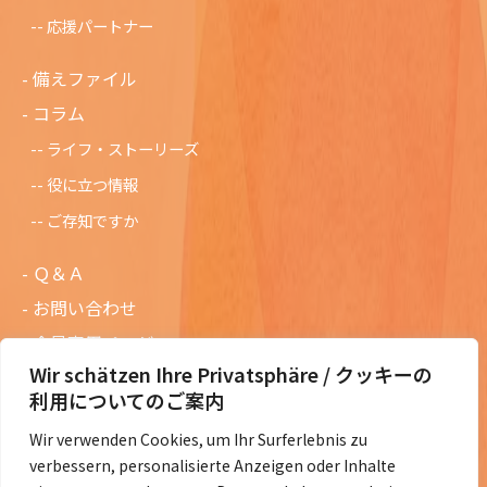
応援パートナー
備えファイル
コラム
ライフ・ストーリーズ
役に立つ情報
ご存知ですか
Ｑ＆Ａ
お問い合わせ
会員専用ページ
Wir schätzen Ihre Privatsphäre / クッキーの
ニュースレターバックナンバー
利用についてのご案内
過去の講演資料
Wir verwenden Cookies, um Ihr Surferlebnis zu
総会議事録
verbessern, personalisierte Anzeigen oder Inhalte
定款・会費規定など