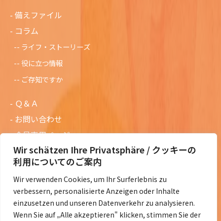
備えファイル
コラム
ライフ・ストーリーズ
役に立つ情報
ご存知ですか
Ｑ＆Ａ
お問い合わせ
会員専用ページ
Wir schätzen Ihre Privatsphäre / クッキーの
ニュースレターバックナンバー
利用についてのご案内
過去の講演資料
Wir verwenden Cookies, um Ihr Surferlebnis zu
総会議事録
verbessern, personalisierte Anzeigen oder Inhalte
定款・会費規定など
einzusetzen und unseren Datenverkehr zu analysieren.
Wenn Sie auf „Alle akzeptieren" klicken, stimmen Sie der