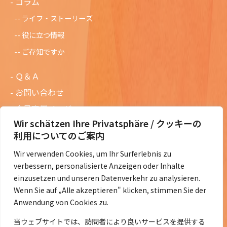
コラム
ライフ・ストーリーズ
役に立つ情報
ご存知ですか
Ｑ＆Ａ
お問い合わせ
会員専用ページ
Wir schätzen Ihre Privatsphäre / クッキーの
ニュースレターバックナンバー
利用についてのご案内
過去の講演資料
Wir verwenden Cookies, um Ihr Surferlebnis zu
総会議事録
verbessern, personalisierte Anzeigen oder Inhalte
定款・会費規定など
einzusetzen und unseren Datenverkehr zu analysieren.
Wenn Sie auf „Alle akzeptieren" klicken, stimmen Sie der
コラムの紹介
Anwendung von Cookies zu.
コラム一覧
当ウェブサイトでは、訪問者により良いサービスを提供する