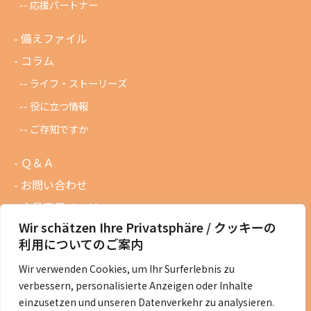
応援パートナー
備えファイル
コラム
ライフ・ストーリーズ
役に立つ情報
ご存知ですか
Ｑ＆Ａ
お問い合わせ
会員専用ページ
Wir schätzen Ihre Privatsphäre / クッキーの
ニュースレターバックナンバー
利用についてのご案内
過去の講演資料
Wir verwenden Cookies, um Ihr Surferlebnis zu
総会議事録
verbessern, personalisierte Anzeigen oder Inhalte
定款・会費規定など
einzusetzen und unseren Datenverkehr zu analysieren.