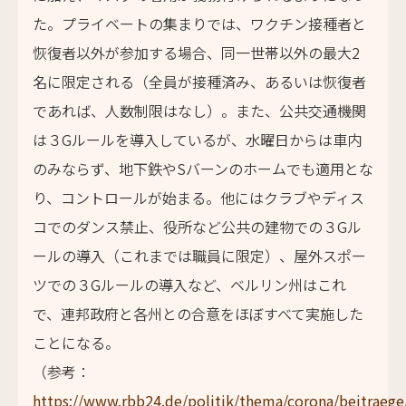
た。プライベートの集まりでは、ワクチン接種者と
恢復者以外が参加する場合、同一世帯以外の最大2
名に限定される（全員が接種済み、あるいは恢復者
であれば、人数制限はなし）。また、公共交通機関
は３Gルールを導入しているが、水曜日からは車内
のみならず、地下鉄やSバーンのホームでも適用とな
り、コントロールが始まる。他にはクラブやディス
コでのダンス禁止、役所など公共の建物での３Gル
ールの導入（これまでは職員に限定）、屋外スポー
ツでの３Gルールの導入など、ベルリン州はこれ
で、連邦政府と各州との合意をほぼすべて実施した
ことになる。
（参考：
https://www.rbb24.de/politik/thema/corona/beitraege