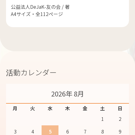
公益法人DeJaK-友の会 / 著
A4サイズ・全112ページ
活動カレンダー
2026年 8月
月
火
水
木
金
土
日
1
2
3
4
5
6
7
8
9