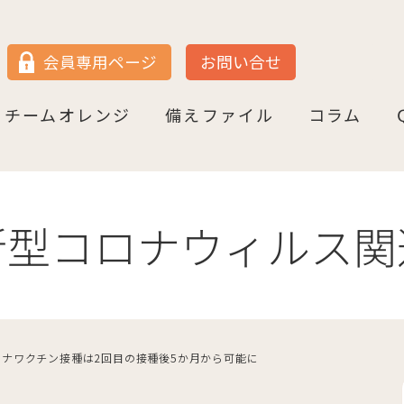
JP
DE
会員専用ページ
お問い合せ
チームオレンジ
備えファイル
コラム
セン
＝ヴェストファーレン
P
ュルテンベルク
チームオレンジ・ドイツとは
チームオレンジ・ベルリン州
チームオレンジ・ニ－ダ－ザクセン州
チームオレンジ・ＮＲＷ州
チームオレンジ・ヘッセン＆ＲＰ州
チームオレンジ・ＢＷ州
チームオレンジ・バイエルン州
チームオレンジ・ドイツ 応援パートナー
コラム一覧
認知症への理解を深める
神田先生と学ぶ日本の法律事情
鍼灸のすゝめ
ライフ・ストーリーズ
ご存知ですか
新型コロナウィルス関
ナワクチン接種は2回目の接種後5か月から可能に