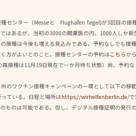
ンター（Messeと Flughafen Tegel)が3回
ではあるが、当初の3000の開業医の内、1000人しか
での接種は今後も増える見込みである。予約なしでも接
おく方がよいとのこと。接種センターの予約は
こちら
か
hでの再接種は11月19日現在で一か月待ち状態）尚、予
、州のワクチン接種キャンペーンの一環として以下の移
行っている。日程と場所は
https://wirhelfenberlin.de/
で
そのものは可能である。但し、デジタル接種証明の発行