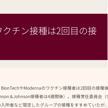
ワクチン接種は2回目の接
BionTechやModernaのワクチン接種者は2回目の接
son＆Johnson接種者は4週間後）。接種常任委員会（
入所者など限定したグループの接種をすすめていたが、1