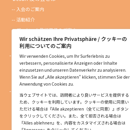
入会のご案内
活動紹介
デーヤック発行冊子のご案内
Wir schätzen Ihre Privatsphäre / クッキーの
DeJaK友の会設立１０周年記念
利用についてのご案内
お知らせ
Wir verwenden Cookies, um Ihr Surferlebnis zu
verbessern, personalisierte Anzeigen oder Inhalte
お知らせ一覧
einzusetzen und unseren Datenverkehr zu analysieren.
活動予定一覧
Wenn Sie auf „Alle akzeptieren" klicken, stimmen Sie der
Anwendung von Cookies zu.
活動地区紹介
当ウェブサイトでは、訪問者により良いサービスを提供する
ベルリン地区
ため、クッキーを利用しています。クッキーの使用に同意い
ただける場合は『Alle akzeptieren（全てに同意）』ボタン
ニーダーザクセン地区
をクリックしてください。また、全て拒否される場合は
ノルトライン＝ヴェストファーレン地区
『Alles ablehnen』を、内容をカスタマイズされる場合は
『Anpassen』をクリックしてください。