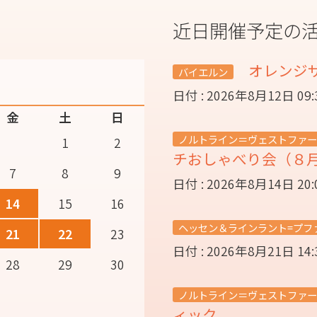
近日開催予定の
オレンジ
バイエルン
日付 : 2026年8月12日 09
金
土
日
ノルトライン＝ヴェストファー
1
2
チおしゃべり会（８
7
8
9
日付 : 2026年8月14日 20
14
15
16
ヘッセン＆ラインラント=プフ
21
22
23
日付 : 2026年8月21日 14
28
29
30
ノルトライン＝ヴェストファー
ィック