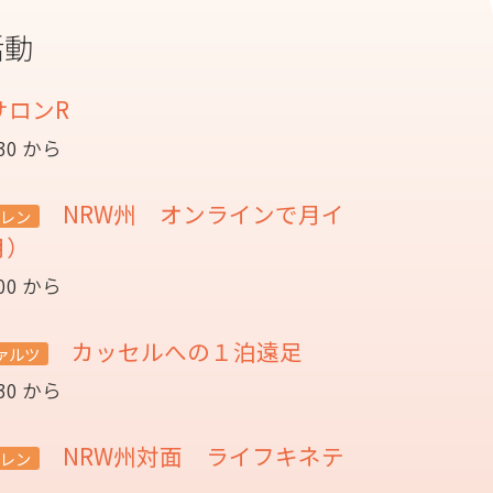
活動
サロンR
:30 から
NRW州 オンラインで月イ
レン
月）
:00 から
カッセルへの１泊遠足
ァルツ
:30 から
NRW州対面 ライフキネテ
レン