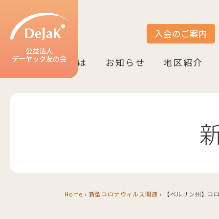
入会のご案内
サイト内検索
公益法人
デーヤック友の会
DeJaK友の会とは
お知らせ
地区紹介
DeJaK-友の会とは
入会のご案内
活動紹介
デーヤック発行冊子のご案内
設立10周年記念（2022）
お知らせ一覧
活動報告一覧
活動予定一覧
地区一覧
ベルリン
ニーダーザク
ノルトライン
ヘッセン＆R
バーデン＝ヴ
バイエルン
Home
›
新型コロナウィルス関連
›
【ベルリン州】コロ