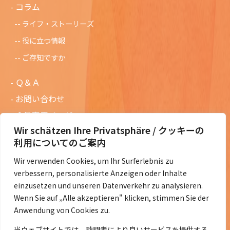
コラム
ライフ・ストーリーズ
役に立つ情報
ご存知ですか
Ｑ＆Ａ
お問い合わせ
会員専用ページ
Wir schätzen Ihre Privatsphäre / クッキーの
ニュースレターバックナンバー
利用についてのご案内
過去の講演資料
Wir verwenden Cookies, um Ihr Surferlebnis zu
総会議事録
verbessern, personalisierte Anzeigen oder Inhalte
定款・会費規定など
einzusetzen und unseren Datenverkehr zu analysieren.
Wenn Sie auf „Alle akzeptieren" klicken, stimmen Sie der
コラムの紹介
Anwendung von Cookies zu.
コラム一覧
当ウェブサイトでは、訪問者により良いサービスを提供する