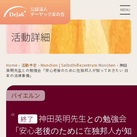
公益法人
MENU
デーヤック友の会
活動詳細
Home
›
活動予定
›
München | Selbsthilfezentrum München
›
神田
英明先生との勉強会「安心老後のために在独邦人が知っておきたい 日
本の法律事情」
バイエルン
神田英明先生との勉強会
終了
「安心老後のために在独邦人が知