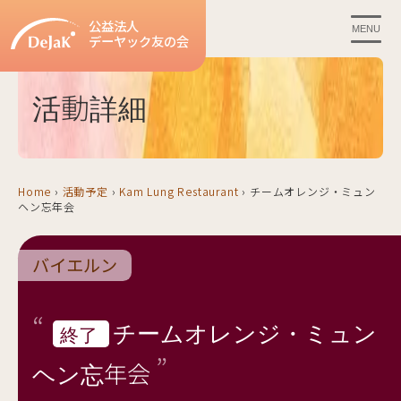
公益法人
MENU
デーヤック友の会
活動詳細
Home
›
活動予定
›
Kam Lung Restaurant
›
チームオレンジ・ミュン
ヘン忘年会
バイエルン
チームオレンジ・ミュン
終了
ヘン忘年会