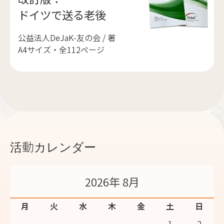
ドイツで送る老後
公益法人DeJaK-友の会 / 著
A4サイズ・全112ページ
活動カレンダー
2026年 8月
月
火
水
木
金
土
日
1
2