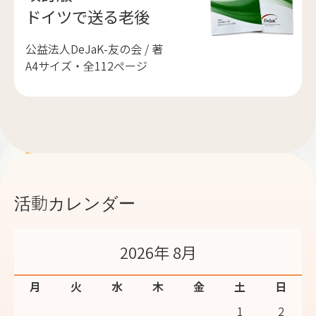
ドイツで送る老後
公益法人DeJaK-友の会 / 著
A4サイズ・全112ページ
活動カレンダー
2026年 8月
月
火
水
木
金
土
日
1
2