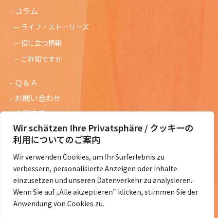
コラム
ライフ・ストーリーズ
役に立つ情報
ご存知ですか
Ｑ＆Ａ
お問い合わせ
会員専用ページ
Wir schätzen Ihre Privatsphäre / クッキーの
ニュースレターバックナンバー
利用についてのご案内
過去の講演資料
Wir verwenden Cookies, um Ihr Surferlebnis zu
総会議事録
verbessern, personalisierte Anzeigen oder Inhalte
定款・会費規定など
einzusetzen und unseren Datenverkehr zu analysieren.
Wenn Sie auf „Alle akzeptieren" klicken, stimmen Sie der
コラムの紹介
Anwendung von Cookies zu.
コラム一覧