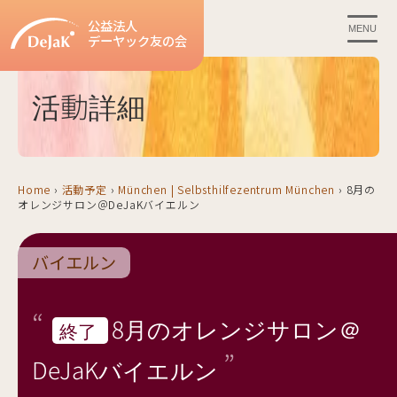
公益法人
MENU
デーヤック友の会
活動詳細
Home
›
活動予定
›
München | Selbsthilfezentrum München
›
8月の
オレンジサロン＠DeJaKバイエルン
バイエルン
8月のオレンジサロン＠
終了
DeJaKバイエルン