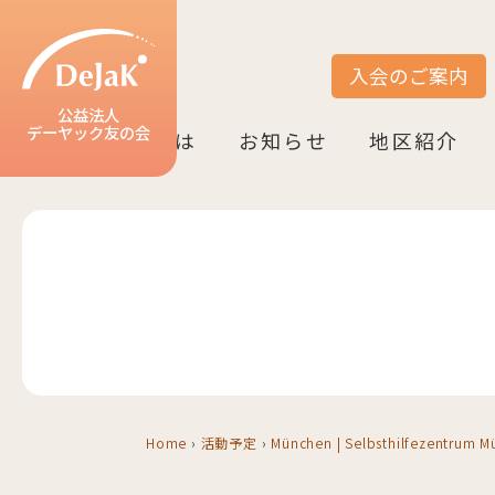
入会のご案内
サイト内検索
公益法人
デーヤック友の会
DeJaK友の会とは
お知らせ
地区紹介
DeJaK-友の会とは
入会のご案内
活動紹介
デーヤック発行冊子のご案内
設立10周年記念（2022）
お知らせ一覧
活動報告一覧
活動予定一覧
地区一覧
ベルリン
ニーダーザク
ノルトライン
ヘッセン＆R
バーデン＝ヴ
バイエルン
Home
›
活動予定
›
München | Selbsthilfezentrum 