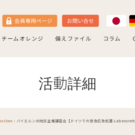
JP
DE
会員専用ページ
お問い合せ
チームオレンジ
備えファイル
コラム
セン
＝ヴェストファーレン
P
ュルテンベルク
チームオレンジ・ドイツとは
チームオレンジ・ベルリン州
チームオレンジ・ニ－ダ－ザクセン州
チームオレンジ・ＮＲＷ州
チームオレンジ・ヘッセン＆ＲＰ州
チームオレンジ・ＢＷ州
チームオレンジ・バイエルン州
チームオレンジ・ドイツ 応援パートナー
コラム一覧
認知症への理解を深める
神田先生と学ぶ日本の法律事情
鍼灸のすゝめ
ライフ・ストーリーズ
ご存知ですか
活動詳細
München
›
バイエルン州地区主催講習会【ドイツでの救急応急処置-Lebensrettende