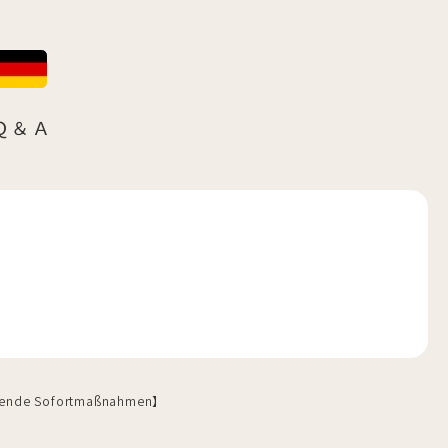
Ｑ＆Ａ
 Sofortmaßnahmen】