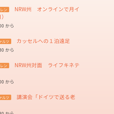
NRW州 オンラインで月イ
レン
月）
:00 から
カッセルへの１泊遠足
ァルツ
:30 から
NRW州対面 ライフキネテ
レン
:00 から
講演会「ドイツで送る老
ァルツ
催
:30 から