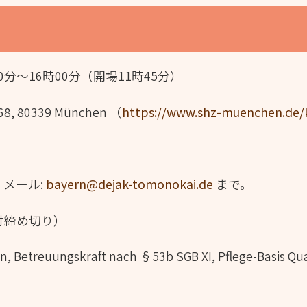
0分～16時00分（開場11時45分）
68, 80339 München （
https://www.shz-muenchen.de/
、メール:
bayern@dejak-tomonokai.de
まで。
付締め切り）
etreuungskraft nach §53b SGB XI, Pflege-Basis Qual