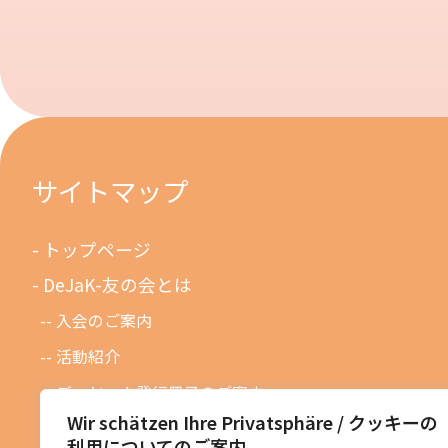
サイトマップ
トップページ
DeJaK-友の会とは
入会のご案内
活動紹介
デーヤック発行冊子のご案内
Wir schätzen Ihre Privatsphäre / クッキーの
DeJaK友の会設立１０周年記念
利用についてのご案内