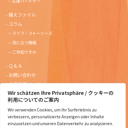
応援パートナー
備えファイル
コラム
ライフ・ストーリーズ
役に立つ情報
ご存知ですか
Ｑ＆Ａ
お問い合わせ
会員専用ページ
Wir schätzen Ihre Privatsphäre / クッキーの
ニュースレターバックナンバー
利用についてのご案内
過去の講演資料
Wir verwenden Cookies, um Ihr Surferlebnis zu
総会議事録
verbessern, personalisierte Anzeigen oder Inhalte
定款・会費規定など
einzusetzen und unseren Datenverkehr zu analysieren.