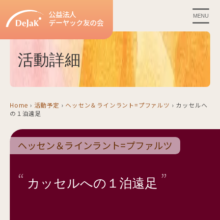
公益法人
MENU
デーヤック友の会
活動詳細
Home
›
活動予定
›
ヘッセン＆ラインラント=プファルツ
›
カッセルへ
の１泊遠足
ヘッセン＆ラインラント=プファルツ
カッセルへの１泊遠足