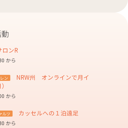
活動
サロンR
:30 から
NRW州 オンラインで月イ
レン
月）
:00 から
カッセルへの１泊遠足
ァルツ
:30 から