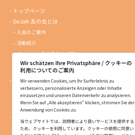
トップページ
DeJaK-友の会とは
入会のご案内
活動紹介
デーヤック発行冊子のご案内
Wir schätzen Ihre Privatsphäre / クッキーの
DeJaK友の会設立１０周年記念
利用についてのご案内
お知らせ
Wir verwenden Cookies, um Ihr Surferlebnis zu
verbessern, personalisierte Anzeigen oder Inhalte
お知らせ一覧
einzusetzen und unseren Datenverkehr zu analysieren.
活動予定一覧
Wenn Sie auf „Alle akzeptieren" klicken, stimmen Sie der
Anwendung von Cookies zu.
活動地区紹介
当ウェブサイトでは、訪問者により良いサービスを提供する
ベルリン地区
ため、クッキーを利用しています。クッキーの使用に同意い