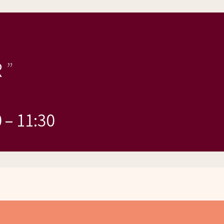
R
0
–
11:30