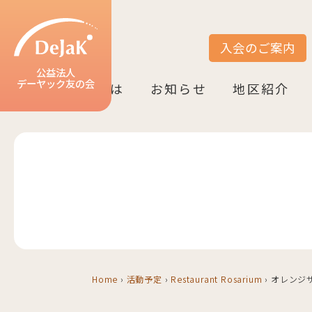
入会のご案内
サイト内検索
公益法人
デーヤック友の会
DeJaK友の会とは
お知らせ
地区紹介
DeJaK-友の会とは
入会のご案内
活動紹介
デーヤック発行冊子のご案内
設立10周年記念（2022）
お知らせ一覧
活動報告一覧
活動予定一覧
地区一覧
ベルリン
ニーダーザク
ノルトライン
ヘッセン＆R
バーデン＝ヴ
バイエルン
Home
›
活動予定
›
Restaurant Rosarium
›
オレンジ