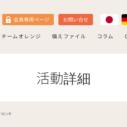
JP
DE
会員専用ページ
お問い合せ
チームオレンジ
備えファイル
コラム
セン
＝ヴェストファーレン
P
ュルテンベルク
チームオレンジ・ドイツとは
チームオレンジ・ベルリン州
チームオレンジ・ニ－ダ－ザクセン州
チームオレンジ・ＮＲＷ州
チームオレンジ・ヘッセン＆ＲＰ州
チームオレンジ・ＢＷ州
チームオレンジ・バイエルン州
チームオレンジ・ドイツ 応援パートナー
コラム一覧
認知症への理解を深める
神田先生と学ぶ日本の法律事情
鍼灸のすゝめ
ライフ・ストーリーズ
ご存知ですか
活動詳細
サロンR