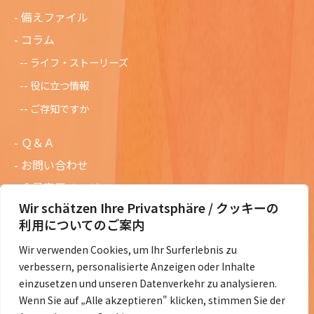
備えファイル
コラム
ライフ・ストーリーズ
役に立つ情報
ご存知ですか
Ｑ＆Ａ
お問い合わせ
会員専用ページ
Wir schätzen Ihre Privatsphäre / クッキーの
ニュースレターバックナンバー
利用についてのご案内
過去の講演資料
Wir verwenden Cookies, um Ihr Surferlebnis zu
総会議事録
verbessern, personalisierte Anzeigen oder Inhalte
定款・会費規定など
einzusetzen und unseren Datenverkehr zu analysieren.
Wenn Sie auf „Alle akzeptieren" klicken, stimmen Sie der
コラムの紹介