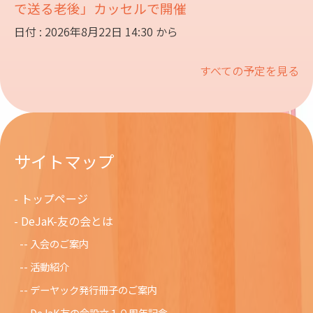
で送る老後」カッセルで開催
日付 : 2026年8月22日 14:30 から
すべての予定を見る
サイトマップ
トップページ
DeJaK-友の会とは
入会のご案内
活動紹介
デーヤック発行冊子のご案内
DeJaK友の会設立１０周年記念