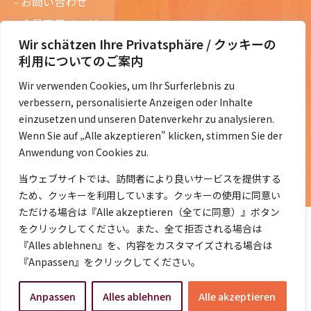
お問い合わせ
会員専用ページ
Wir schätzen Ihre Privatsphäre / クッキーの
ニュースレターバックナンバー
利用についてのご案内
過去の講演資料
Wir verwenden Cookies, um Ihr Surferlebnis zu
総会議事録
verbessern, personalisierte Anzeigen oder Inhalte
定款・会費規定など
einzusetzen und unseren Datenverkehr zu analysieren.
Wenn Sie auf „Alle akzeptieren" klicken, stimmen Sie der
コラムの紹介
Anwendung von Cookies zu.
コラム一覧
当ウェブサイトでは、訪問者により良いサービスを提供する
ため、クッキーを利用しています。クッキーの使用に同意い
ただける場合は『Alle akzeptieren（全てに同意）』ボタン
をクリックしてください。また、全て拒否される場合は
『Alles ablehnen』を、内容をカスタマイズされる場合は
『Anpassen』をクリックしてください。
©2014- 2026 DeJaK-Tomonokai e.V.
Anpassen
Alles ablehnen
Alle akzeptieren
プライバシーポリシー
｜
Impressum