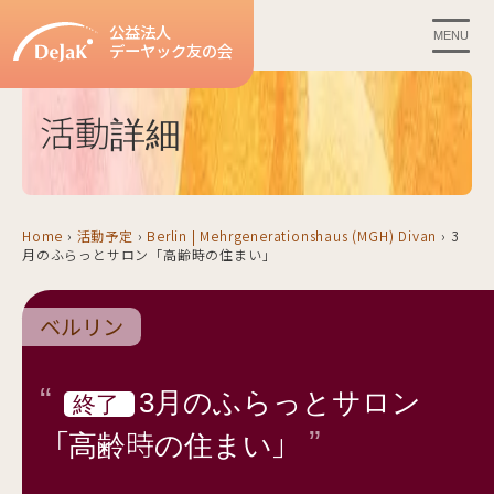
公益法人
MENU
デーヤック友の会
活動詳細
Home
›
活動予定
›
Berlin | Mehrgenerationshaus (MGH) Divan
›
3
月のふらっとサロン「高齢時の住まい」
ベルリン
3月のふらっとサロン
終了
「高齢時の住まい」