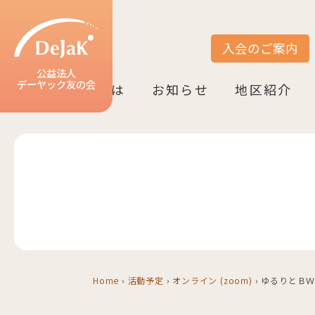
入会のご案内
サイト内検索
公益法人
デーヤック友の会
DeJaK友の会とは
お知らせ
地区紹介
DeJaK-友の会とは
入会のご案内
活動紹介
デーヤック発行冊子のご案内
設立10周年記念（2022）
お知らせ一覧
活動報告一覧
活動予定一覧
地区一覧
ベルリン
ニーダーザク
ノルトライン
ヘッセン＆R
バーデン＝ヴ
バイエルン
Home
›
活動予定
›
オンライン (zoom)
›
ゆるりとＢＷ