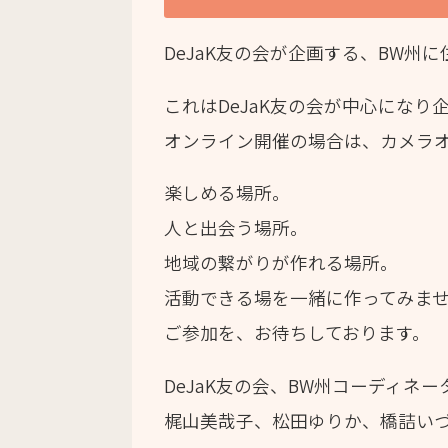
DeJaK
友の会が企画する、
BW
州に
これは
DeJaK
友の会が中心になり
オンライン開催の場合は、カメラ
楽しめる場所。
人と出会う場所。
地域の繋がりが作れる場所。
活動できる場を一緒に作ってみま
ご参加を、お待ちしております。
DeJaK
友の会、
BW
州コーディネー
梶山美哉子、松田ゆりか、橋詰い