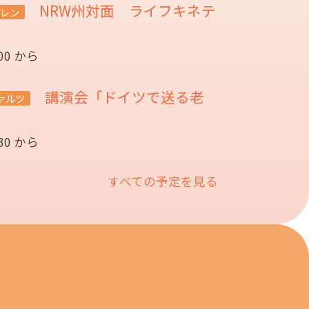
NRW州対面 ライフキネテ
レン
:00 から
講演会「ドイツで送る老
ァルツ
催
:30 から
すべての予定を見る