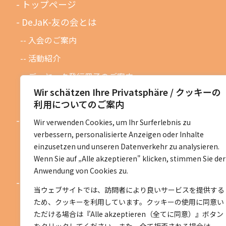
トップページ
DeJaK-友の会とは
入会のご案内
活動紹介
デーヤック発行冊子のご案内
Wir schätzen Ihre Privatsphäre / クッキーの
DeJaK友の会設立１０周年記念
利用についてのご案内
お知らせ
Wir verwenden Cookies, um Ihr Surferlebnis zu
verbessern, personalisierte Anzeigen oder Inhalte
お知らせ一覧
einzusetzen und unseren Datenverkehr zu analysieren.
活動予定一覧
Wenn Sie auf „Alle akzeptieren" klicken, stimmen Sie der
Anwendung von Cookies zu.
活動地区紹介
当ウェブサイトでは、訪問者により良いサービスを提供する
ベルリン地区
ため、クッキーを利用しています。クッキーの使用に同意い
ただける場合は『Alle akzeptieren（全てに同意）』ボタン
ニーダーザクセン地区