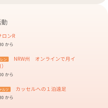
活動
サロンR
:30 から
NRW州 オンラインで月イ
レン
月）
:00 から
カッセルへの１泊遠足
ァルツ
:30 から