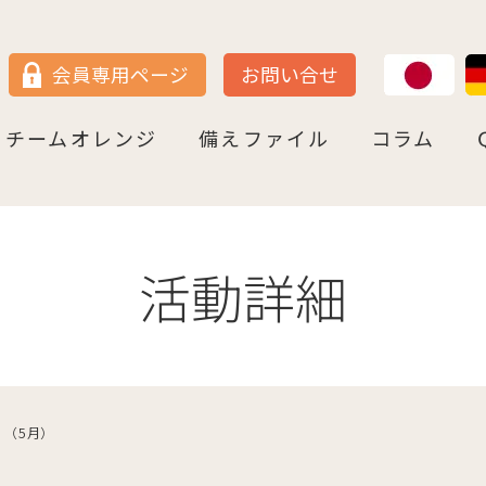
JP
DE
会員専用ページ
お問い合せ
チームオレンジ
備えファイル
コラム
セン
＝ヴェストファーレン
P
ュルテンベルク
チームオレンジ・ドイツとは
チームオレンジ・ベルリン州
チームオレンジ・ニ－ダ－ザクセン州
チームオレンジ・ＮＲＷ州
チームオレンジ・ヘッセン＆ＲＰ州
チームオレンジ・ＢＷ州
チームオレンジ・バイエルン州
チームオレンジ・ドイツ 応援パートナー
コラム一覧
認知症への理解を深める
神田先生と学ぶ日本の法律事情
鍼灸のすゝめ
ライフ・ストーリーズ
ご存知ですか
活動詳細
 （5月）