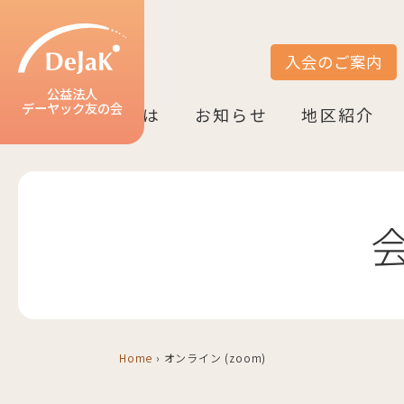
入会のご案内
サイト内検索
公益法人
デーヤック友の会
DeJaK友の会とは
お知らせ
地区紹介
DeJaK-友の会とは
入会のご案内
活動紹介
デーヤック発行冊子のご案内
設立10周年記念（2022）
お知らせ一覧
活動報告一覧
活動予定一覧
地区一覧
ベルリン
ニーダーザク
ノルトライン
ヘッセン＆R
バーデン＝ヴ
バイエルン
Home
›
オンライン (zoom)