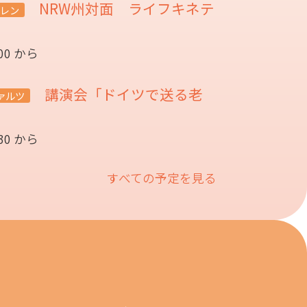
NRW州対面 ライフキネテ
レン
:00 から
講演会「ドイツで送る老
ァルツ
催
:30 から
すべての予定を見る