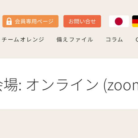
JP
DE
会員専用ページ
お問い合せ
チームオレンジ
備えファイル
コラム
セン
＝ヴェストファーレン
P
ュルテンベルク
チームオレンジ・ドイツとは
チームオレンジ・ベルリン州
チームオレンジ・ニ－ダ－ザクセン州
チームオレンジ・ＮＲＷ州
チームオレンジ・ヘッセン＆ＲＰ州
チームオレンジ・ＢＷ州
チームオレンジ・バイエルン州
チームオレンジ・ドイツ 応援パートナー
コラム一覧
認知症への理解を深める
神田先生と学ぶ日本の法律事情
鍼灸のすゝめ
ライフ・ストーリーズ
ご存知ですか
会場:
オンライン (zoo