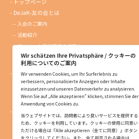
トップページ
DeJaK-友の会とは
入会のご案内
活動紹介
デーヤック発行冊子のご案内
Wir schätzen Ihre Privatsphäre / クッキーの
DeJaK友の会設立１０周年記念
利用についてのご案内
お知らせ
Wir verwenden Cookies, um Ihr Surferlebnis zu
verbessern, personalisierte Anzeigen oder Inhalte
お知らせ一覧
einzusetzen und unseren Datenverkehr zu analysieren.
活動予定一覧
Wenn Sie auf „Alle akzeptieren" klicken, stimmen Sie der
Anwendung von Cookies zu.
活動地区紹介
当ウェブサイトでは、訪問者により良いサービスを提供する
ベルリン地区
ため、クッキーを利用しています。クッキーの使用に同意い
ただける場合は『Alle akzeptieren（全てに同意）』ボタン
ニーダーザクセン地区
をクリックしてください。また、全て拒否される場合は