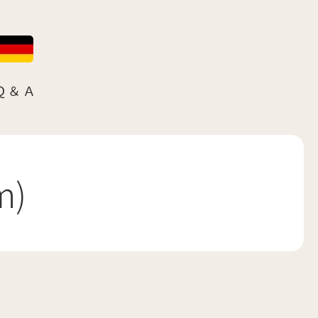
Ｑ＆Ａ
m)