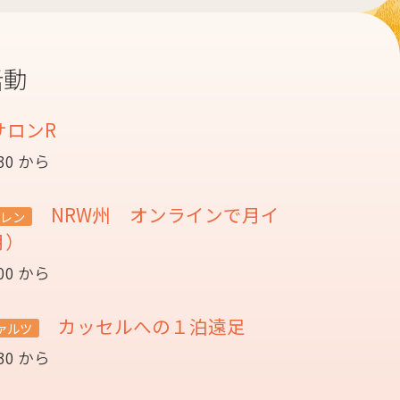
活動
サロンR
:30 から
NRW州 オンラインで月イ
レン
月）
:00 から
カッセルへの１泊遠足
ァルツ
:30 から