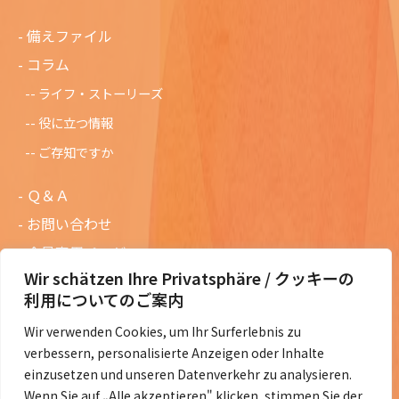
備えファイル
コラム
ライフ・ストーリーズ
役に立つ情報
ご存知ですか
Ｑ＆Ａ
お問い合わせ
会員専用ページ
Wir schätzen Ihre Privatsphäre / クッキーの
ニュースレターバックナンバー
利用についてのご案内
過去の講演資料
Wir verwenden Cookies, um Ihr Surferlebnis zu
総会議事録
verbessern, personalisierte Anzeigen oder Inhalte
定款・会費規定など
einzusetzen und unseren Datenverkehr zu analysieren.
Wenn Sie auf „Alle akzeptieren" klicken, stimmen Sie der