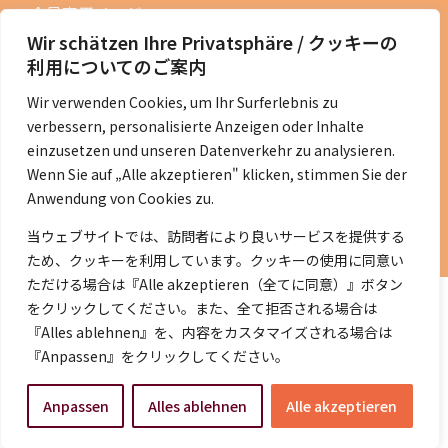
会員専用ページ
Wir schätzen Ihre Privatsphäre / クッキーの
ニュースレターバックナンバー
利用についてのご案内
過去の講演資料
Wir verwenden Cookies, um Ihr Surferlebnis zu
総会議事録
verbessern, personalisierte Anzeigen oder Inhalte
定款・会費規定など
einzusetzen und unseren Datenverkehr zu analysieren.
Wenn Sie auf „Alle akzeptieren" klicken, stimmen Sie der
コラムの紹介
Anwendung von Cookies zu.
コラム一覧
当ウェブサイトでは、訪問者により良いサービスを提供する
ため、クッキーを利用しています。クッキーの使用に同意い
ただける場合は『Alle akzeptieren（全てに同意）』ボタン
をクリックしてください。また、全て拒否される場合は
『Alles ablehnen』を、内容をカスタマイズされる場合は
『Anpassen』をクリックしてください。
©2014- 2026 DeJaK-Tomonokai e.V.
Anpassen
Alles ablehnen
Alle akzeptieren
プライバシーポリシー
｜
Impressum