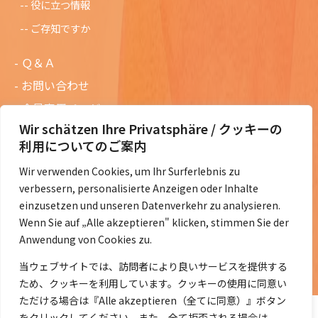
役に立つ情報
ご存知ですか
Ｑ＆Ａ
お問い合わせ
会員専用ページ
Wir schätzen Ihre Privatsphäre / クッキーの
ニュースレターバックナンバー
利用についてのご案内
過去の講演資料
Wir verwenden Cookies, um Ihr Surferlebnis zu
総会議事録
verbessern, personalisierte Anzeigen oder Inhalte
定款・会費規定など
einzusetzen und unseren Datenverkehr zu analysieren.
Wenn Sie auf „Alle akzeptieren" klicken, stimmen Sie der
コラムの紹介
Anwendung von Cookies zu.
コラム一覧
当ウェブサイトでは、訪問者により良いサービスを提供する
ため、クッキーを利用しています。クッキーの使用に同意い
ただける場合は『Alle akzeptieren（全てに同意）』ボタン
をクリックしてください。また、全て拒否される場合は