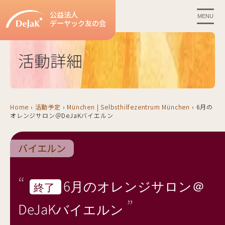
公益法人
MENU
デーヤック友の会
活動詳細
Home
›
活動予定
›
München | Selbsthilfezentrum München
›
6月の
オレンジサロン＠DeJaKバイエルン
バイエルン
6月のオレンジサロン＠
終了
DeJaKバイエルン