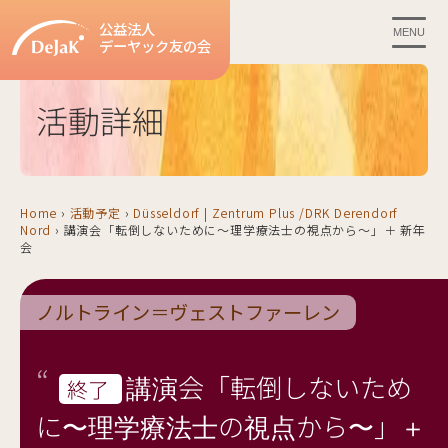
公益法人
MENU
デーヤック友の会
活動詳細
Home
›
活動予定
›
Düsseldorf | Zentrum Plus /DRK Derendorf
Nord
›
講演会「転倒しないために〜理学療法⼠の視点から〜」＋ 新年
会
ノルトライン＝ヴェストファーレン
講演会「転倒しないため
終了
に〜理学療法⼠の視点から〜」＋