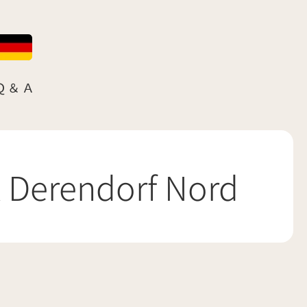
Ｑ＆Ａ
K Derendorf Nord