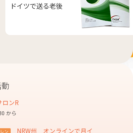
ドイツで送る老後
活動
サロンR
:30 から
NRW州 オンラインで月イ
レン