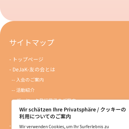
サイトマップ
トップページ
DeJaK-友の会とは
入会のご案内
活動紹介
デーヤック発行冊子のご案内
Wir schätzen Ihre Privatsphäre / クッキーの
DeJaK友の会設立１０周年記念
利用についてのご案内
お知らせ
Wir verwenden Cookies, um Ihr Surferlebnis zu