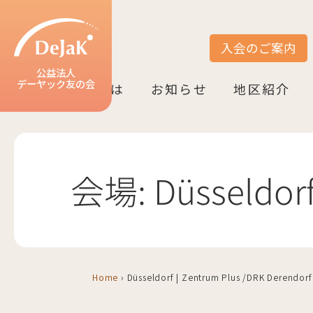
入会のご案内
サイト内検索
公益法人
デーヤック友の会
DeJaK友の会とは
お知らせ
地区紹介
DeJaK-友の会とは
入会のご案内
活動紹介
デーヤック発行冊子のご案内
設立10周年記念（2022）
お知らせ一覧
活動報告一覧
活動予定一覧
地区一覧
ベルリン
ニーダーザク
ノルトライン
ヘッセン＆R
バーデン＝ヴ
バイエルン
会場:
Düsseldorf
Home
›
Düsseldorf | Zentrum Plus /DRK Derendorf