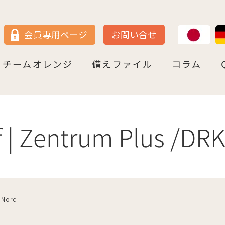
JP
DE
会員専用ページ
お問い合せ
チームオレンジ
備えファイル
コラム
セン
＝ヴェストファーレン
P
ュルテンベルク
チームオレンジ・ドイツとは
チームオレンジ・ベルリン州
チームオレンジ・ニ－ダ－ザクセン州
チームオレンジ・ＮＲＷ州
チームオレンジ・ヘッセン＆ＲＰ州
チームオレンジ・ＢＷ州
チームオレンジ・バイエルン州
チームオレンジ・ドイツ 応援パートナー
コラム一覧
認知症への理解を深める
神田先生と学ぶ日本の法律事情
鍼灸のすゝめ
ライフ・ストーリーズ
ご存知ですか
 | Zentrum Plus /DR
 Nord