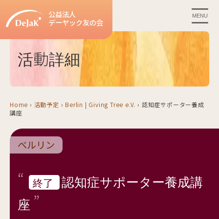
公益法人
MENU
デーヤック友の会
活動詳細
Home
›
活動予定
›
Berlin | Giving Tree e.V.
›
認知症サポーター養成
講座
ベルリン
認知症サポーター養成講
終了
座