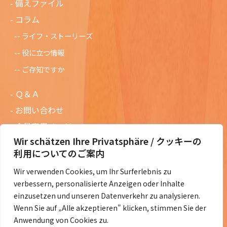
備えファイル
コラム
ライフ・ストーリーズ
役に立つ情報
ご存知ですか
Ｑ＆Ａ
お問い合わせ
会員専用ページ
Wir schätzen Ihre Privatsphäre / クッキーの
ニュースレターバックナンバー
利用についてのご案内
過去の講演資料
Wir verwenden Cookies, um Ihr Surferlebnis zu
総会議事録
verbessern, personalisierte Anzeigen oder Inhalte
定款・会費規定など
einzusetzen und unseren Datenverkehr zu analysieren.
Wenn Sie auf „Alle akzeptieren" klicken, stimmen Sie der
コラムの紹介
Anwendung von Cookies zu.