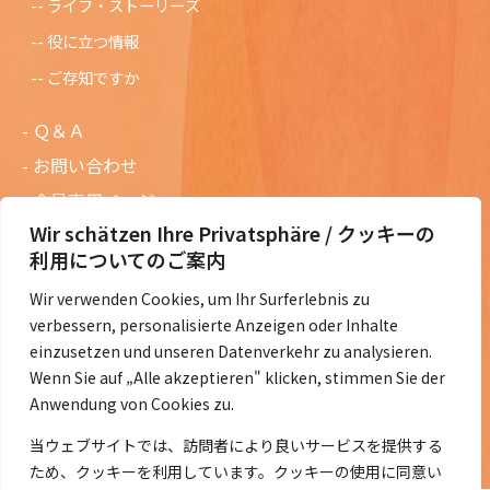
ライフ・ストーリーズ
役に立つ情報
ご存知ですか
Ｑ＆Ａ
お問い合わせ
会員専用ページ
Wir schätzen Ihre Privatsphäre / クッキーの
ニュースレターバックナンバー
利用についてのご案内
過去の講演資料
Wir verwenden Cookies, um Ihr Surferlebnis zu
総会議事録
verbessern, personalisierte Anzeigen oder Inhalte
定款・会費規定など
einzusetzen und unseren Datenverkehr zu analysieren.
Wenn Sie auf „Alle akzeptieren" klicken, stimmen Sie der
コラムの紹介
Anwendung von Cookies zu.
コラム一覧
当ウェブサイトでは、訪問者により良いサービスを提供する
ため、クッキーを利用しています。クッキーの使用に同意い