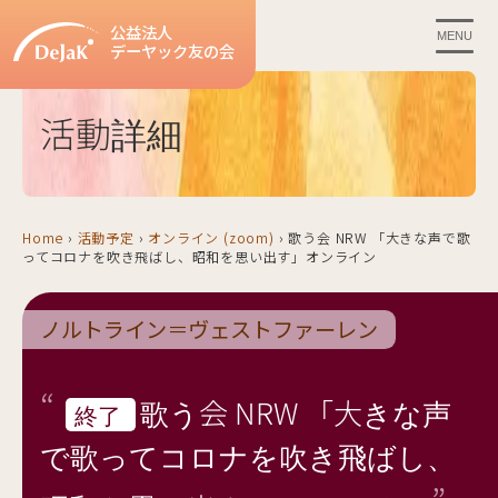
公益法人
MENU
デーヤック友の会
活動詳細
Home
›
活動予定
›
オンライン (zoom)
›
歌う会 NRW 「大きな声で歌
ってコロナを吹き飛ばし、昭和を思い出す」オンライン
ノルトライン＝ヴェストファーレン
歌う会 NRW 「大きな声
終了
で歌ってコロナを吹き飛ばし、