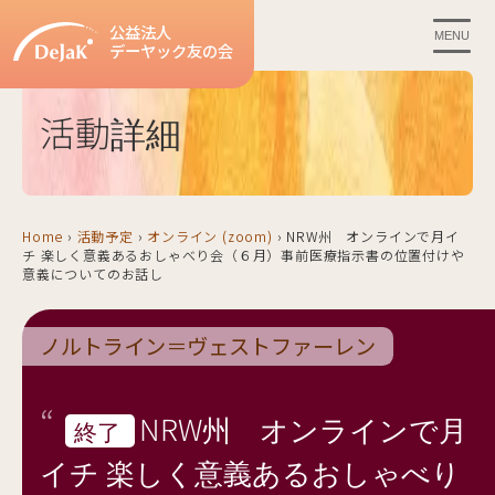
公益法人
MENU
デーヤック友の会
活動詳細
Home
›
活動予定
›
オンライン (zoom)
›
NRW州 オンラインで月イ
チ 楽しく意義あるおしゃべり会（６月）事前医療指示書の位置付けや
意義についてのお話し
ノルトライン＝ヴェストファーレン
NRW州 オンラインで月
終了
イチ 楽しく意義あるおしゃべり