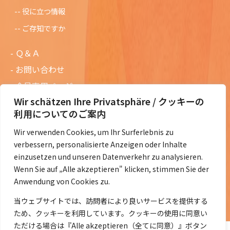
役に立つ情報
ご存知ですか
Ｑ＆Ａ
お問い合わせ
会員専用ページ
Wir schätzen Ihre Privatsphäre / クッキーの
ニュースレターバックナンバー
利用についてのご案内
過去の講演資料
Wir verwenden Cookies, um Ihr Surferlebnis zu
総会議事録
verbessern, personalisierte Anzeigen oder Inhalte
定款・会費規定など
einzusetzen und unseren Datenverkehr zu analysieren.
Wenn Sie auf „Alle akzeptieren" klicken, stimmen Sie der
コラムの紹介
Anwendung von Cookies zu.
コラム一覧
当ウェブサイトでは、訪問者により良いサービスを提供する
ため、クッキーを利用しています。クッキーの使用に同意い
ただける場合は『Alle akzeptieren（全てに同意）』ボタン