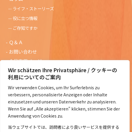
ライフ・ストーリーズ
役に立つ情報
ご存知ですか
Ｑ＆Ａ
お問い合わせ
会員専用ページ
Wir schätzen Ihre Privatsphäre / クッキーの
ニュースレターバックナンバー
利用についてのご案内
過去の講演資料
Wir verwenden Cookies, um Ihr Surferlebnis zu
総会議事録
verbessern, personalisierte Anzeigen oder Inhalte
定款・会費規定など
einzusetzen und unseren Datenverkehr zu analysieren.
Wenn Sie auf „Alle akzeptieren" klicken, stimmen Sie der
コラムの紹介
Anwendung von Cookies zu.
コラム一覧
当ウェブサイトでは、訪問者により良いサービスを提供する