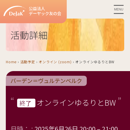
公益法人
MENU
デーヤック友の会
活動詳細
Home
›
活動予定
›
オンライン (zoom)
›
オンラインゆるりとBW
バーデン＝ヴュルテンベルク
オンラインゆるりとBW
終了
日時： :
2025年6月26日 20:00
–
21:00