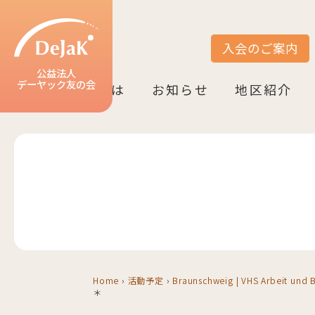
入会のご案内
サイト内検索
公益法人
デーヤック友の会
DeJaK友の会とは
お知らせ
地区紹介
DeJaK-友の会とは
入会のご案内
活動紹介
デーヤック発行冊子のご案内
設立10周年記念（2022）
お知らせ一覧
活動報告一覧
活動予定一覧
地区一覧
ベルリン
ニーダーザク
ノルトライン
ヘッセン＆R
バーデン＝ヴ
バイエルン
Home
›
活動予定
›
Braunschweig | VHS Arbeit und
＊