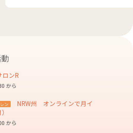
活動
サロンR
:30 から
NRW州 オンラインで月イ
レン
月）
:00 から