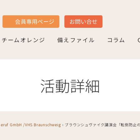
JP
DE
会員専用ページ
お問い合せ
チームオレンジ
備えファイル
コラム
セン
＝ヴェストファーレン
P
ュルテンベルク
チームオレンジ・ドイツとは
チームオレンジ・ベルリン州
チームオレンジ・ニ－ダ－ザクセン州
チームオレンジ・ＮＲＷ州
チームオレンジ・ヘッセン＆ＲＰ州
チームオレンジ・ＢＷ州
チームオレンジ・バイエルン州
チームオレンジ・ドイツ 応援パートナー
コラム一覧
認知症への理解を深める
神田先生と学ぶ日本の法律事情
鍼灸のすゝめ
ライフ・ストーリーズ
ご存知ですか
活動詳細
 Beruf GmbH /VHS Braunschweig
›
ブラウンシュヴァイク講演会「転倒防止