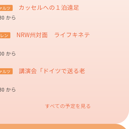
カッセルへの１泊遠足
ァルツ
:30 から
NRW州対面 ライフキネテ
レン
:00 から
講演会「ドイツで送る老
ァルツ
催
:30 から
すべての予定を見る