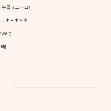
（非会員３ユーロ）
た！＊＊＊＊＊
hweig
eig