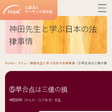
公益法人
MENU
デーヤック友の会
神田先生と学ぶ日本の法
律事情
Home
›
コラム
›
神田先生と学ぶ日本の法律事情
›
⑤早合点は三億の損
⑤早合点は三億の損
神田英明（かんだ・ひであき）先生