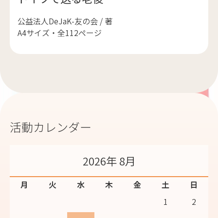
公益法人DeJaK-友の会 / 著
A4サイズ・全112ページ
活動カレンダー
2026年 8月
月
火
水
木
金
土
日
1
2