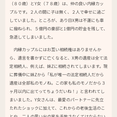
（８０歳）とY女（７８歳）は、仲の良い内縁カッ
プルです。２人の間に子は無く、２人で幸せに過ご
していました。ところが、あり日X男は不運にも車
に撥ねられ、５億円の豪邸と1億円の貯金を残して、
急逝してしまいました。
内縁カップルにはお互い相続権はありませんか
ら、遺言を書かずに亡くなると、X男の遺産は全て法
定相続人、例えば、妹Zに相続されてしまいます。現
に葬儀中に妹Zから「私が唯一の法定相続人だから
遺産は全部私のモノね。この家も私のモノだから３
ヶ月以内に出てってちょうだいね！」と言われてし
まいました。Y女さんは、最愛のパートナーに先立
たれたショックに加えて、これからの老後生活のこ
とや、二人の思い出の家を手放さなくてはならない