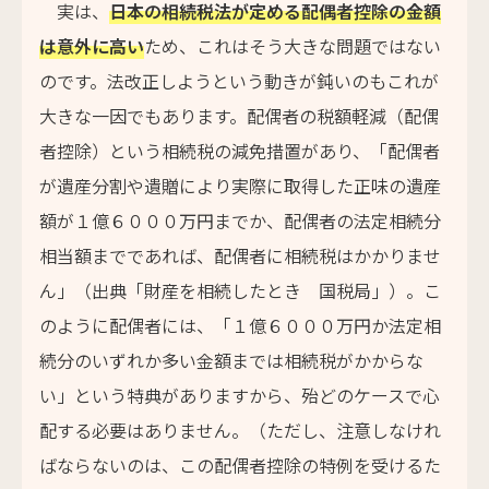
実は、
日本の相続税法が定める配偶者控除の金額
は意外に高い
ため、これはそう大きな問題ではない
のです。法改正しようという動きが鈍いのもこれが
大きな一因でもあります。配偶者の税額軽減（配偶
者控除）という相続税の減免措置があり、「配偶者
が遺産分割や遺贈により実際に取得した正味の遺産
額が１億６０００万円までか、配偶者の法定相続分
相当額までであれば、配偶者に相続税はかかりませ
ん」（出典「財産を相続したとき 国税局」）。こ
のように配偶者には、「１億６０００万円か法定相
続分のいずれか多い金額までは相続税がかからな
い」という特典がありますから、殆どのケースで心
配する必要はありません。（ただし、注意しなけれ
ばならないのは、この配偶者控除の特例を受けるた