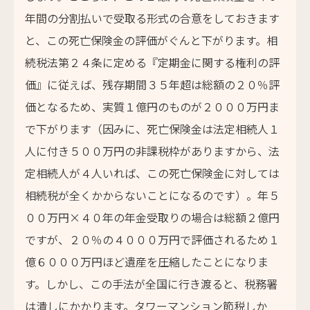
年間の分割払いで受取る形式の合意をしておきます
と、この死亡保険金の評価がぐんと下がります。相
続税法第２４条に定める『定期金に関する権利の評
価』に従えば、残存期間３５年超は総額の２０％評
価となるため、実質１億円のものが２０００万円ま
で下がります（因みに、死亡保険金は法定相続人１
人に付き５００万円の非課税枠がありますから、法
定相続人が４人いれば、この死亡保険金に対しては
相続税が全くかからないことになるのです）。年５
００万円×４０年の年金受取りの場合は総額２億円
ですが、２０％の４０００万円で評価されるため１
億６０００万円ほど遺産を圧縮したことになりま
す。しかし、この手法が全国に行き渡ると、税務署
は潰しにかかります。タワーマンション節税しか