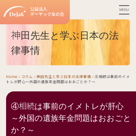
公益法人
MENU
デーヤック友の会
神田先生と学ぶ日本の法
律事情
Home
›
コラム
›
神田先生と学ぶ日本の法律事情
›
④相続は事前のイメ
トレが肝心～外国の遺族年金問題はおおごとか？～
④相続は事前のイメトレが肝心
～外国の遺族年金問題はおおごと
か？～