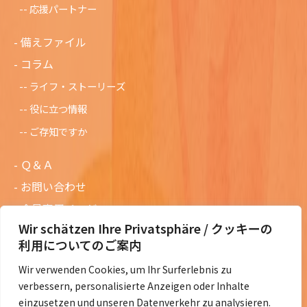
応援パートナー
備えファイル
コラム
ライフ・ストーリーズ
役に立つ情報
ご存知ですか
Ｑ＆Ａ
お問い合わせ
会員専用ページ
Wir schätzen Ihre Privatsphäre / クッキーの
ニュースレターバックナンバー
利用についてのご案内
過去の講演資料
Wir verwenden Cookies, um Ihr Surferlebnis zu
総会議事録
verbessern, personalisierte Anzeigen oder Inhalte
定款・会費規定など
einzusetzen und unseren Datenverkehr zu analysieren.